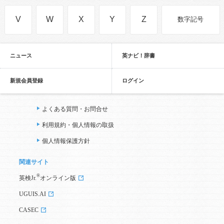
V
W
X
Y
Z
数字記号
ニュース
英ナビ！辞書
新規会員登録
ログイン
よくある質問・お問合せ
利用規約・個人情報の取扱
個人情報保護方針
関連サイト
®
英検Jr.
オンライン版
UGUIS.AI
CASEC