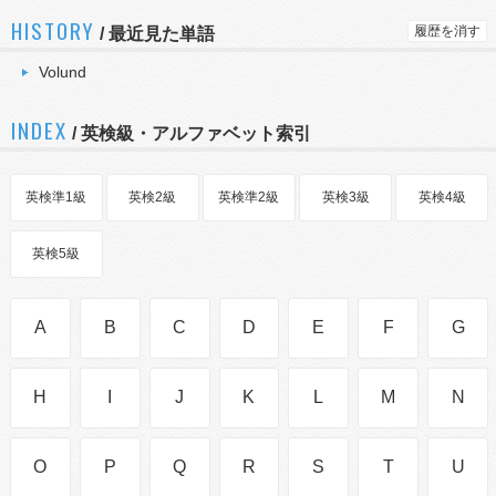
HISTORY
履歴を消す
/
最近見た単語
Volund
INDEX
/ 英検級・アルファベット索引
英検準1級
英検2級
英検準2級
英検3級
英検4級
英検5級
A
B
C
D
E
F
G
H
I
J
K
L
M
N
O
P
Q
R
S
T
U