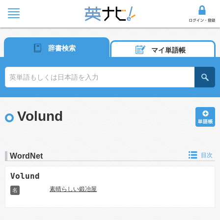
辞書検索
マイ単語帳
Volund
WordNet
目次
Volund
素晴らしい鍛冶屋
名