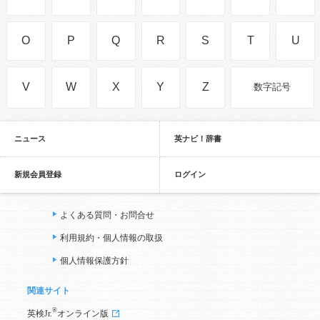
O
P
Q
R
S
T
U
V
W
X
Y
Z
数字記号
ニュース
英ナビ！辞書
新規会員登録
ログイン
よくある質問・お問合せ
利用規約・個人情報の取扱
個人情報保護方針
関連サイト
®
英検Jr.
オンライン版