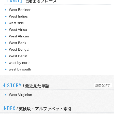
｢west｣
で始まるフレーズ
West Berliner
West Indies
west side
West Africa
West African
West Bank
West Bengal
West Berlin
west by north
west by south
HISTORY
履歴を消す
/
最近見た単語
West Virginian
INDEX
/ 英検級・アルファベット索引