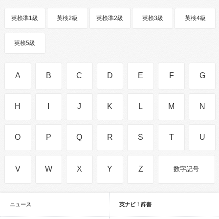
英検準1級
英検2級
英検準2級
英検3級
英検4級
英検5級
A
B
C
D
E
F
G
H
I
J
K
L
M
N
O
P
Q
R
S
T
U
V
W
X
Y
Z
数字記号
ニュース
英ナビ！辞書