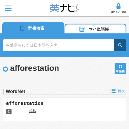
辞書検索
マイ単語帳
afforestation
WordNet
目次
afforestation
植林
名