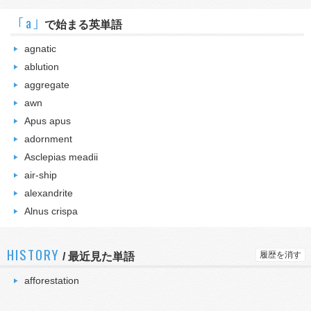
｢a｣
で始まる英単語
agnatic
ablution
aggregate
awn
Apus apus
adornment
Asclepias meadii
air-ship
alexandrite
Alnus crispa
HISTORY
履歴を消す
/
最近見た単語
afforestation