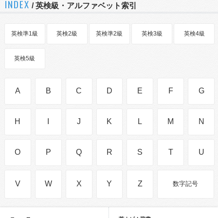
INDEX
/ 英検級・アルファベット索引
英検準1級
英検2級
英検準2級
英検3級
英検4級
英検5級
A
B
C
D
E
F
G
H
I
J
K
L
M
N
O
P
Q
R
S
T
U
V
W
X
Y
Z
数字記号