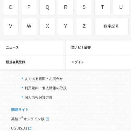
O
P
Q
R
S
T
U
V
W
X
Y
Z
数字記号
ニュース
英ナビ！辞書
新規会員登録
ログイン
よくある質問・お問合せ
利用規約・個人情報の取扱
個人情報保護方針
関連サイト
®
英検Jr.
オンライン版
UGUIS.AI