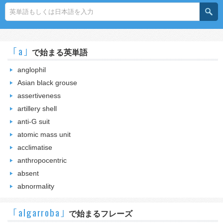
｢a｣
で始まる英単語
anglophil
Asian black grouse
assertiveness
artillery shell
anti-G suit
atomic mass unit
acclimatise
anthropocentric
absent
abnormality
｢algarroba｣
で始まるフレーズ