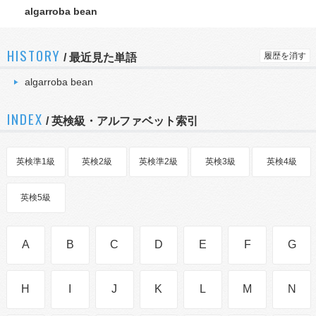
algarroba bean
HISTORY
履歴を消す
/
最近見た単語
algarroba bean
INDEX
/ 英検級・アルファベット索引
英検準1級
英検2級
英検準2級
英検3級
英検4級
英検5級
A
B
C
D
E
F
G
H
I
J
K
L
M
N