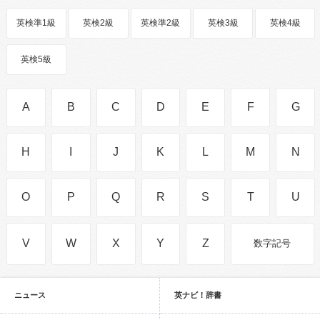
英検準1級
英検2級
英検準2級
英検3級
英検4級
英検5級
A
B
C
D
E
F
G
H
I
J
K
L
M
N
O
P
Q
R
S
T
U
V
W
X
Y
Z
数字記号
ニュース
英ナビ！辞書