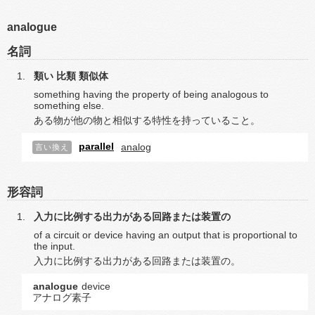
analogue
名詞
類い
比類
類似体
something having the property of being analogous to
something else.
ある物が他の物と相似する特性を持っていること。
parallel
analog
言い換え
形容詞
入力に比例する出力がある回路または装置の
of a circuit or device having an output that is proportional to
the input.
入力に比例する出力がある回路または装置の。
analogue
device
アナログ素子