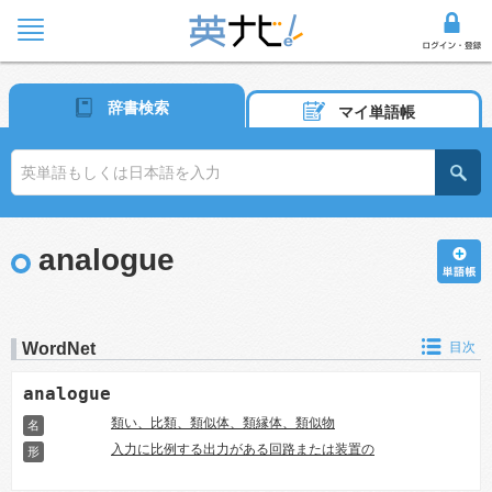
辞書検索
マイ単語帳
analogue
WordNet
目次
analogue
類い、比類、類似体、類縁体、類似物
名
入力に比例する出力がある回路または装置の
形