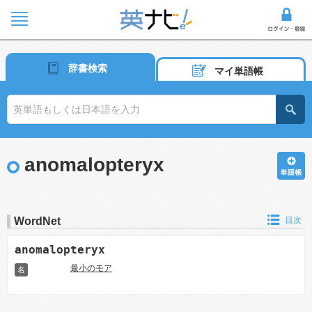
辞書検索
マイ単語帳
anomalopteryx
WordNet
目次
anomalopteryx
最小のモア
名