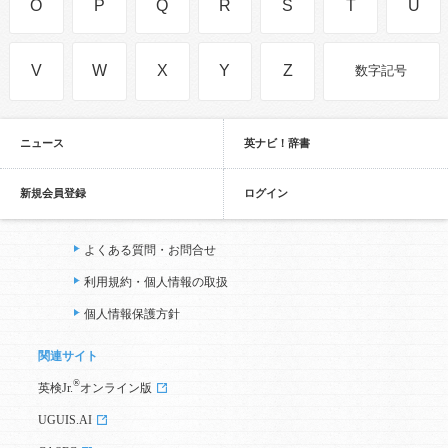
O
P
Q
R
S
T
U
V
W
X
Y
Z
数字記号
ニュース
英ナビ！辞書
新規会員登録
ログイン
よくある質問・お問合せ
利用規約・個人情報の取扱
個人情報保護方針
関連サイト
®
英検Jr.
オンライン版
UGUIS.AI