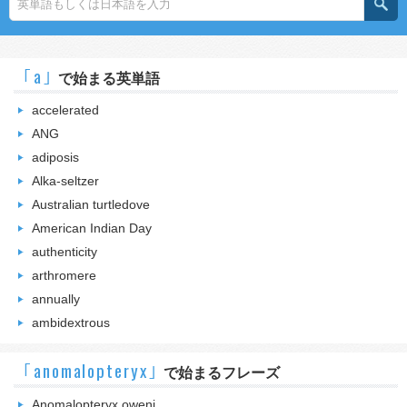
｢a｣
で始まる英単語
accelerated
ANG
adiposis
Alka-seltzer
Australian turtledove
American Indian Day
authenticity
arthromere
annually
ambidextrous
｢anomalopteryx｣
で始まるフレーズ
Anomalopteryx oweni