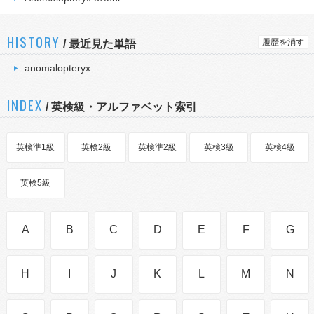
HISTORY
履歴を消す
/
最近見た単語
anomalopteryx
INDEX
/ 英検級・アルファベット索引
英検準1級
英検2級
英検準2級
英検3級
英検4級
英検5級
A
B
C
D
E
F
G
H
I
J
K
L
M
N