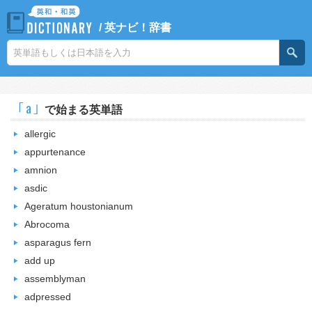
/
英ナビ！辞書
｢a｣
で始まる英単語
allergic
appurtenance
amnion
asdic
Ageratum houstonianum
Abrocoma
asparagus fern
add up
assemblyman
adpressed