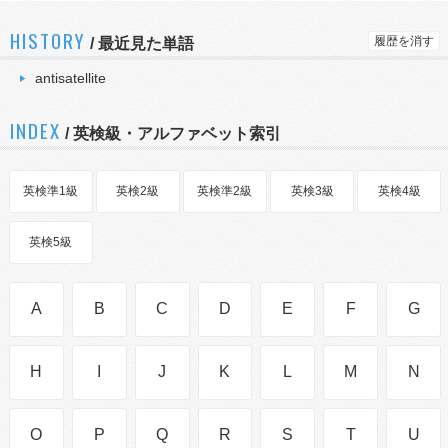
HISTORY
履歴を消す
/
最近見た単語
antisatellite
INDEX
/ 英検級・アルファベット索引
英検準1級
英検2級
英検準2級
英検3級
英検4級
英検5級
A
B
C
D
E
F
G
H
I
J
K
L
M
N
O
P
Q
R
S
T
U