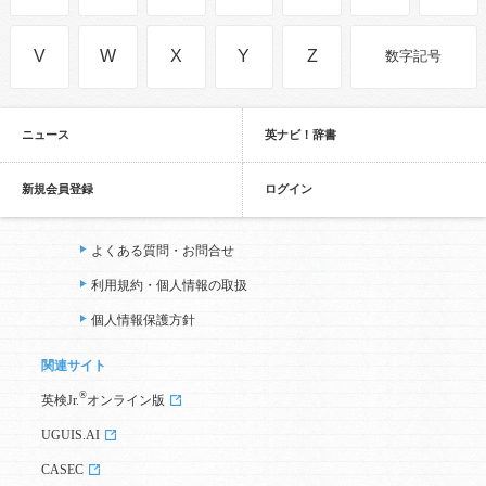
V
W
X
Y
Z
数字記号
ニュース
英ナビ！辞書
新規会員登録
ログイン
よくある質問・お問合せ
利用規約・個人情報の取扱
個人情報保護方針
関連サイト
®
英検Jr.
オンライン版
UGUIS.AI
CASEC