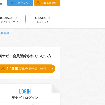
ログイン
新規会員登録
せ
UGUIS.AI
CASEC
ウグイス エーアイ
キャセック
 英和辞典
英ナビ！会員登録されていない方
SIGN IN
新規会員登録（無料）
LOGIN
英ナビ！ログイン