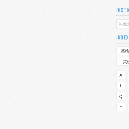
DICT
INDEX
英検
英
A
I
Q
Y