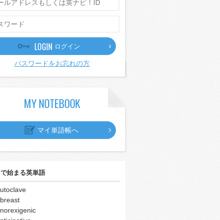
LOGIN
ログイン
パスワードをお忘れの方
MY NOTEBOOK
マイ単語帳へ
｣
で始まる英単語
utoclave
breast
norexigenic