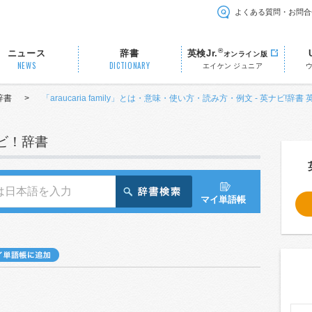
よくある質問・お問合
®
ニュース
辞書
英検Jr.
オンライン版
NEWS
DICTIONARY
エイケン ジュニア
辞書
>
「araucaria family」とは・意味・使い方・読み方・例文 - 英ナビ!辞書
ナビ！辞書
マイ単語帳