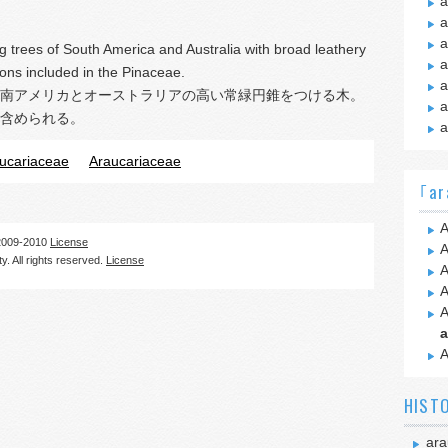
a
a
a
g trees of South America and Australia with broad leathery
a
ions included in the Pinaceae.
a
南アメリカとオーストラリアの高い常緑円錐をつける木。
a
含められる。
a
aucariaceae
Araucariaceae
｢ar
A
09-2010
License
A
. All rights reserved.
License
A
A
A
a
A
HIST
ara