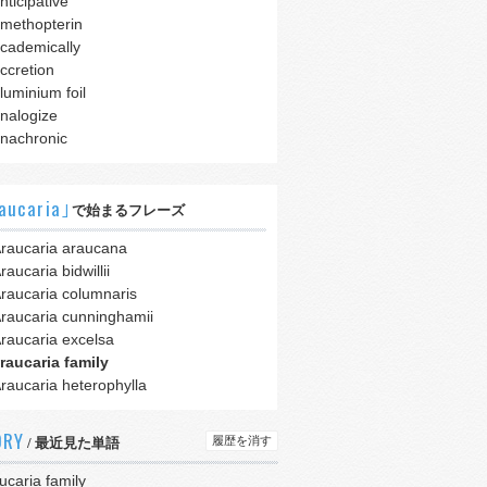
nticipative
methopterin
cademically
ccretion
luminium foil
nalogize
nachronic
aucaria｣
で始まるフレーズ
raucaria araucana
raucaria bidwillii
raucaria columnaris
raucaria cunninghamii
raucaria excelsa
raucaria family
raucaria heterophylla
ORY
履歴を消す
/ 最近見た単語
ucaria family