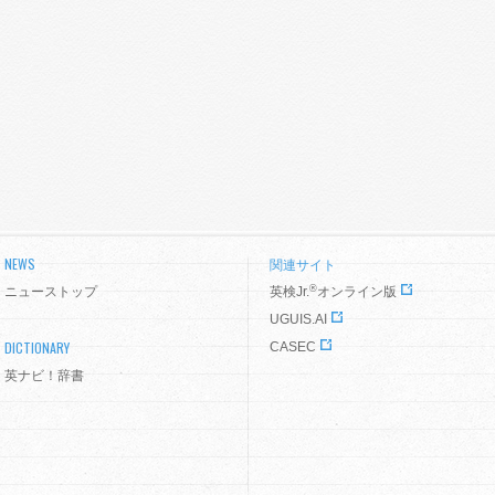
NEWS
関連サイト
®
ニューストップ
英検Jr.
オンライン版
UGUIS.AI
DICTIONARY
CASEC
英ナビ！辞書