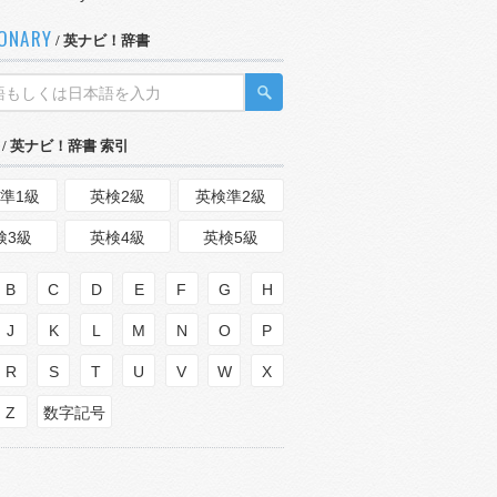
IONARY
/ 英ナビ！辞書
/ 英ナビ！辞書 索引
準1級
英検2級
英検準2級
検3級
英検4級
英検5級
B
C
D
E
F
G
H
J
K
L
M
N
O
P
R
S
T
U
V
W
X
Z
数字記号