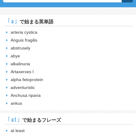
｢a｣
で始まる英単語
arteria cystica
Anguis fragilis
abstrusely
abye
alkalinuria
Artaxerxes I
alpha fetoprotein
adventuristic
Anchusa riparia
ankus
｢at｣
で始まるフレーズ
at least