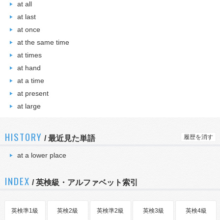
at all
at last
at once
at the same time
at times
at hand
at a time
at present
at large
HISTORY
履歴を消す
/
最近見た単語
at a lower place
INDEX
/ 英検級・アルファベット索引
英検準1級
英検2級
英検準2級
英検3級
英検4級