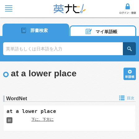
辞書検索
マイ単語帳
at a lower place
WordNet
目次
at a lower place
下に、下方に
副