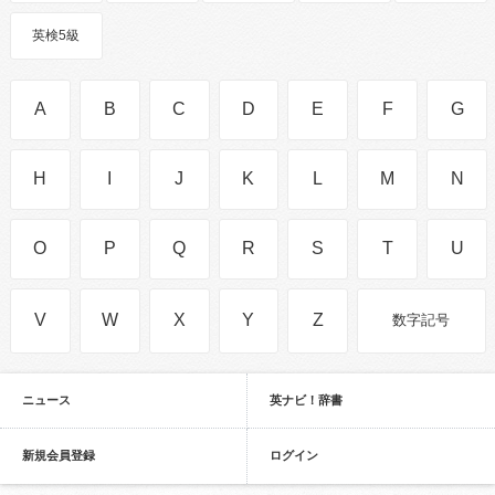
英検5級
A
B
C
D
E
F
G
H
I
J
K
L
M
N
O
P
Q
R
S
T
U
V
W
X
Y
Z
数字記号
ニュース
英ナビ！辞書
新規会員登録
ログイン