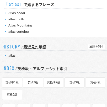
｢atlas｣
で始まるフレーズ
Atlas cedar
atlas moth
Atlas Mountains
atlas vertebra
HISTORY
履歴を消す
/
最近見た単語
atlas
INDEX
/ 英検級・アルファベット索引
英検準1級
英検2級
英検準2級
英検3級
英検4級
英検5級