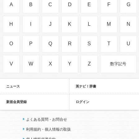
A
B
C
D
E
F
G
H
I
J
K
L
M
N
O
P
Q
R
S
T
U
V
W
X
Y
Z
数字記号
ニュース
英ナビ！辞書
新規会員登録
ログイン
よくある質問・お問合せ
利用規約・個人情報の取扱