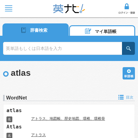
辞書検索
マイ単語帳
atlas
WordNet
目次
atlas
アトラス、地図帳、歴史地図、環椎、環椎骨
名
Atlas
アトラス
名