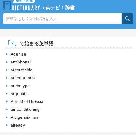
/
英ナビ！辞書
｢a｣
で始まる英単語
Agenise
antiphonal
autotrophic
autogamous
archetype
argentite
Arnold of Brescia
air conditioning
Albigensianism
already