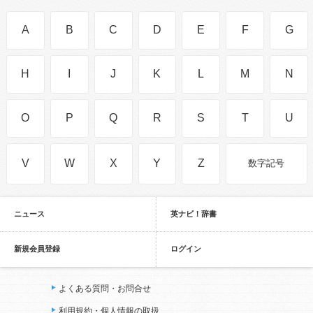
A
B
C
D
E
F
G
H
I
J
K
L
M
N
O
P
Q
R
S
T
U
V
W
X
Y
Z
数字記号
ニュース
英ナビ！辞書
新規会員登録
ログイン
よくある質問・お問合せ
利用規約・個人情報の取扱