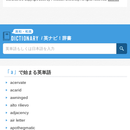
/
英ナビ！辞書
｢a｣
で始まる英単語
acervate
acarid
awninged
alto rilievo
adjacency
air letter
apothegmatic