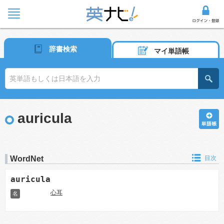
辞書検索
マイ単語帳
auricula
WordNet
目次
auricula
心耳
名