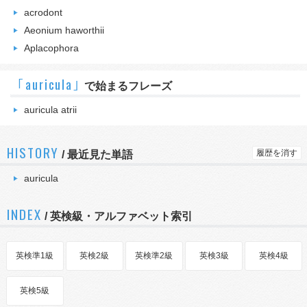
acrodont
Aeonium haworthii
Aplacophora
｢auricula｣
で始まるフレーズ
auricula atrii
HISTORY
履歴を消す
/
最近見た単語
auricula
INDEX
/ 英検級・アルファベット索引
英検準1級
英検2級
英検準2級
英検3級
英検4級
英検5級