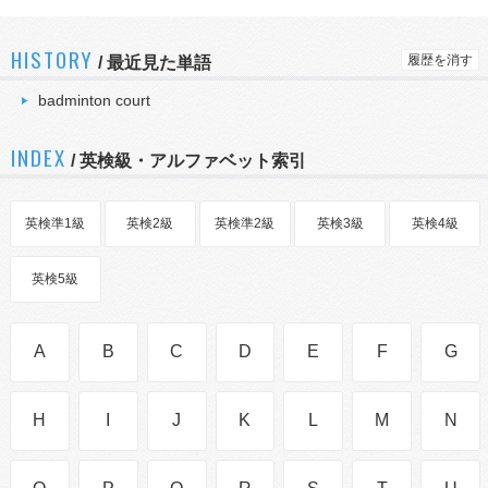
HISTORY
履歴を消す
/
最近見た単語
badminton court
INDEX
/ 英検級・アルファベット索引
英検準1級
英検2級
英検準2級
英検3級
英検4級
英検5級
A
B
C
D
E
F
G
H
I
J
K
L
M
N