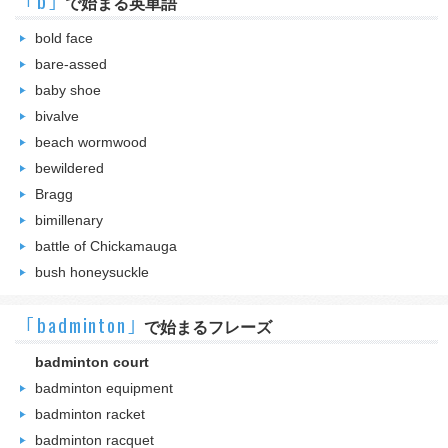
｢b｣
で始まる英単語
bold face
bare-assed
baby shoe
bivalve
beach wormwood
bewildered
Bragg
bimillenary
battle of Chickamauga
bush honeysuckle
｢badminton｣
で始まるフレーズ
badminton court
badminton equipment
badminton racket
badminton racquet