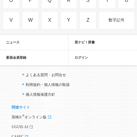
O
P
Q
R
S
T
U
V
W
X
Y
Z
数字記号
ニュース
英ナビ！辞書
新規会員登録
ログイン
よくある質問・お問合せ
利用規約・個人情報の取扱
個人情報保護方針
関連サイト
®
英検Jr.
オンライン版
UGUIS.AI
CASEC