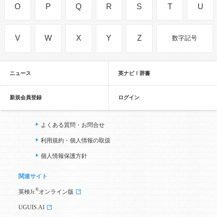
O
P
Q
R
S
T
U
V
W
X
Y
Z
数字記号
ニュース
英ナビ！辞書
新規会員登録
ログイン
よくある質問・お問合せ
利用規約・個人情報の取扱
個人情報保護方針
関連サイト
®
英検Jr.
オンライン版
UGUIS.AI