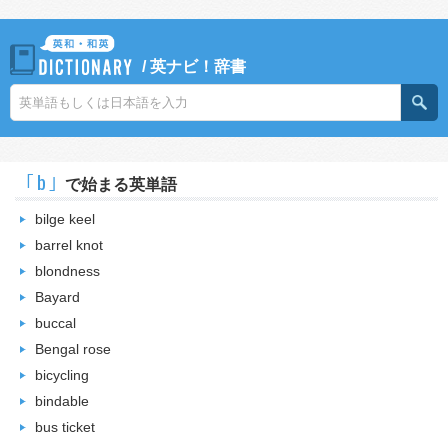
/
英ナビ！辞書
｢b｣
で始まる英単語
bilge keel
barrel knot
blondness
Bayard
buccal
Bengal rose
bicycling
bindable
bus ticket