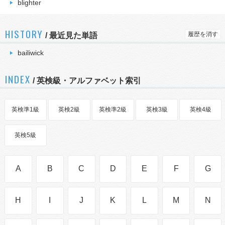
blighter
HISTORY
履歴を消す
/
最近見た単語
bailiwick
INDEX
/ 英検級・アルファベット索引
英検準1級
英検2級
英検準2級
英検3級
英検4級
英検5級
A
B
C
D
E
F
G
H
I
J
K
L
M
N