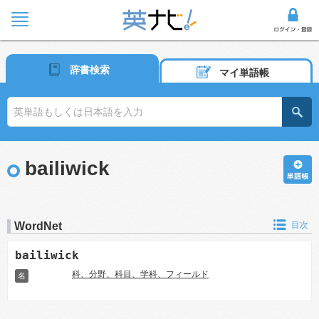
辞書検索
マイ単語帳
bailiwick
WordNet
目次
bailiwick
科、分野、科目、学科、フィールド
名