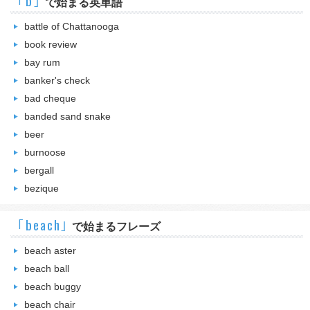
｢b｣
で始まる英単語
battle of Chattanooga
book review
bay rum
banker's check
bad cheque
banded sand snake
beer
burnoose
bergall
bezique
｢beach｣
で始まるフレーズ
beach aster
beach ball
beach buggy
beach chair