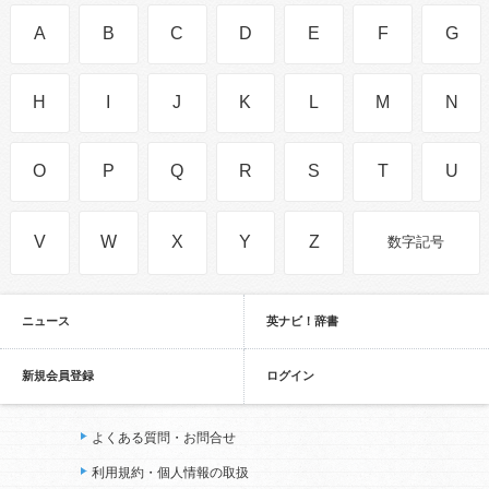
A
B
C
D
E
F
G
H
I
J
K
L
M
N
O
P
Q
R
S
T
U
V
W
X
Y
Z
数字記号
ニュース
英ナビ！辞書
新規会員登録
ログイン
よくある質問・お問合せ
利用規約・個人情報の取扱