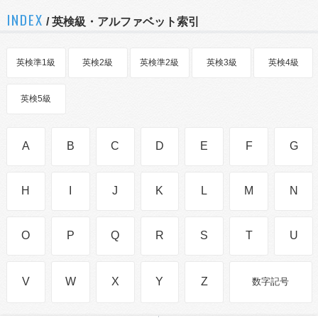
INDEX
/ 英検級・アルファベット索引
英検準1級
英検2級
英検準2級
英検3級
英検4級
英検5級
A
B
C
D
E
F
G
H
I
J
K
L
M
N
O
P
Q
R
S
T
U
V
W
X
Y
Z
数字記号