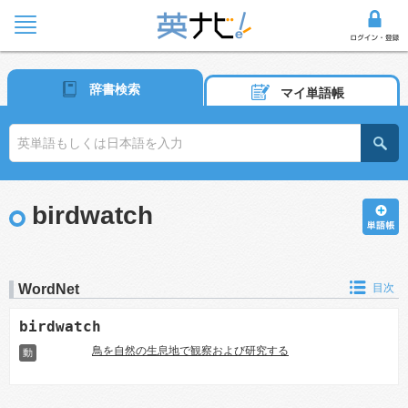
辞書検索
マイ単語帳
birdwatch
WordNet
目次
birdwatch
鳥を自然の生息地で観察および研究する
動