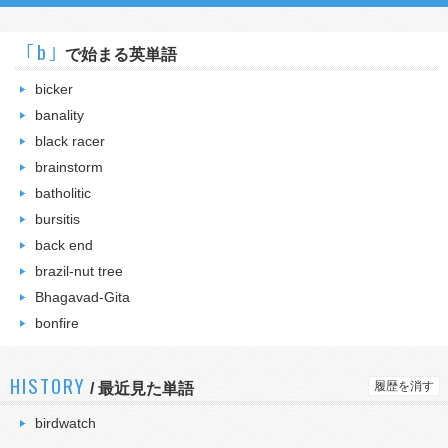
｢b｣
で始まる英単語
bicker
banality
black racer
brainstorm
batholitic
bursitis
back end
brazil-nut tree
Bhagavad-Gita
bonfire
HISTORY
履歴を消す
/
最近見た単語
birdwatch