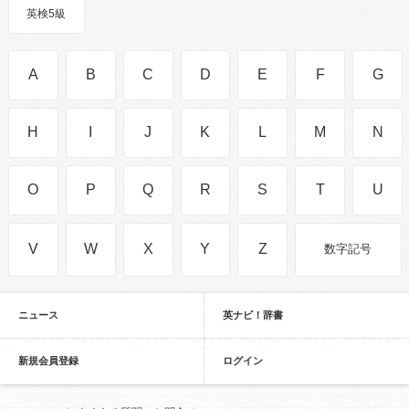
英検5級
A
B
C
D
E
F
G
H
I
J
K
L
M
N
O
P
Q
R
S
T
U
V
W
X
Y
Z
数字記号
ニュース
英ナビ！辞書
新規会員登録
ログイン