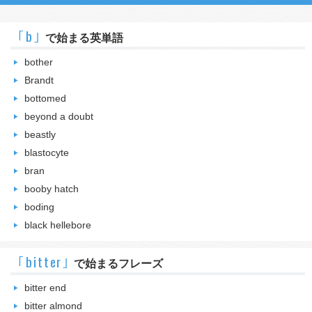
｢b｣
で始まる英単語
bother
Brandt
bottomed
beyond a doubt
beastly
blastocyte
bran
booby hatch
boding
black hellebore
｢bitter｣
で始まるフレーズ
bitter end
bitter almond