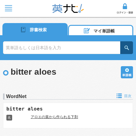
辞書検索
マイ単語帳
bitter aloes
WordNet
目次
bitter aloes
アロエの葉から作られる下剤
名