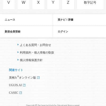
V
W
X
Y
Z
数字記号
ニュース
英ナビ！辞書
新規会員登録
ログイン
よくある質問・お問合せ
利用規約・個人情報の取扱
個人情報保護方針
関連サイト
®
英検Jr.
オンライン版
UGUIS.AI
CASEC
Copyright © The Japan Institute for Educational Measurement,