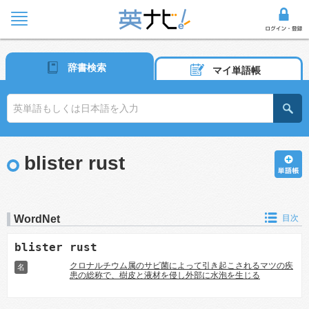
辞書検索
マイ単語帳
blister rust
WordNet
目次
blister rust
クロナルチウム属のサビ菌によって引き起こされるマツの疾
名
患の総称で、樹皮と液材を侵し外部に水泡を生じる