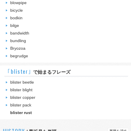
blowpipe
bicycle
bodkin
bilge
bandwidth
bundling
Bryozoa
begrudge
｢blister｣
で始まるフレーズ
blister beetle
blister blight
blister copper
blister pack
blister rust
HISTORY