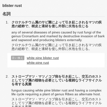
blister rust
名詞
クロナルチウム属のサビ菌によって引き起こされるマツの疾
患の総称で、樹皮と液材を侵し外部に水泡を生じる
any of several diseases of pines caused by rust fungi of the
genus Cronartium and marked by destructive invasion of bark
and sapwood and producing blisters externally.
クロナルチウム属のサビ菌によって引き起こされるマツの疾
患の総称で、樹皮と液材を侵し外部に水泡を生じる。
white pine blister rust
言い換え
white-pine rust
ストローブマツ・マツノコブ病を引き起こし、交互のホスト
としてリブ属の植物を必要としている複雑なライフサイクル
を有する真菌
fungus causing white pine blister rust and having a complex
life cycle requiring a plant of genus Ribes as alternate host.
ストローブマツ・マツノコブ病を引き起こし、交互のホスト
としてリブ属の植物を必要としている複雑なライフサイクル
を有する真菌。