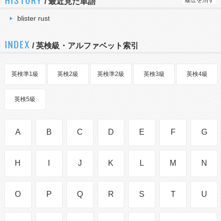
履歴を消す
/
最近見た単語
blister rust
INDEX
/ 英検級・アルファベット索引
英検準1級
英検2級
英検準2級
英検3級
英検4級
英検5級
A
B
C
D
E
F
G
H
I
J
K
L
M
N
O
P
Q
R
S
T
U