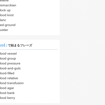
elieve
ismarckian
lock up
lood knot
lanc
ed-ground
ustier
ood｣
で始まるフレーズ
lood vessel
lood group
lood pressure
lood-and-guts
lood-filled
lood relative
lood transfusion
lood agar
lood bank
lood berry