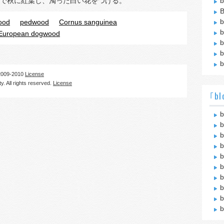
で秋に紅葉し、濁った白い花をつける。
b
B
b
ood
pedwood
Cornus sanguinea
b
European dogwood
b
b
b
09-2010
License
. All rights reserved.
License
｢bl
b
b
b
b
b
b
b
b
b
b