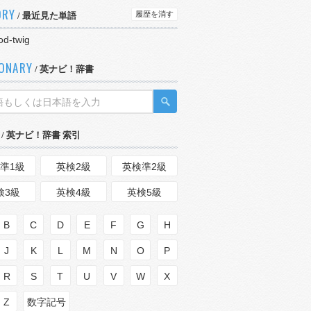
ORY
履歴を消す
/ 最近見た単語
od-twig
IONARY
/ 英ナビ！辞書
/ 英ナビ！辞書 索引
準1級
英検2級
英検準2級
検3級
英検4級
英検5級
B
C
D
E
F
G
H
J
K
L
M
N
O
P
R
S
T
U
V
W
X
Z
数字記号