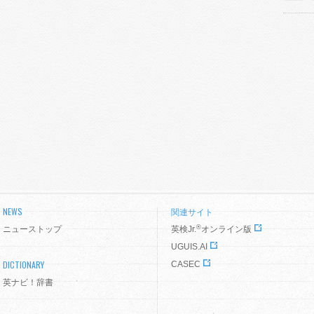
NEWS
関連サイト
®
ニューストップ
英検Jr.
オンライン版
UGUIS.AI
DICTIONARY
CASEC
英ナビ！辞書