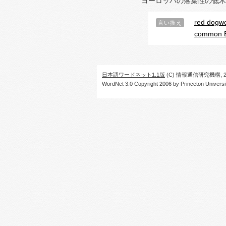
ヨーロッパの落葉性の低木
red dogw
言い換え
common 
日本語ワードネット1.1版
(C) 情報通信研究機構, 20
WordNet 3.0 Copyright 2006 by Princeton University