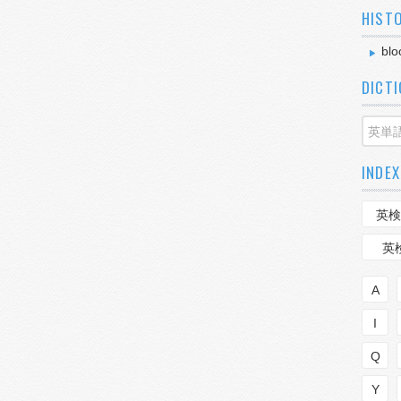
HIST
blo
DICT
INDEX
英検
英
A
I
Q
Y