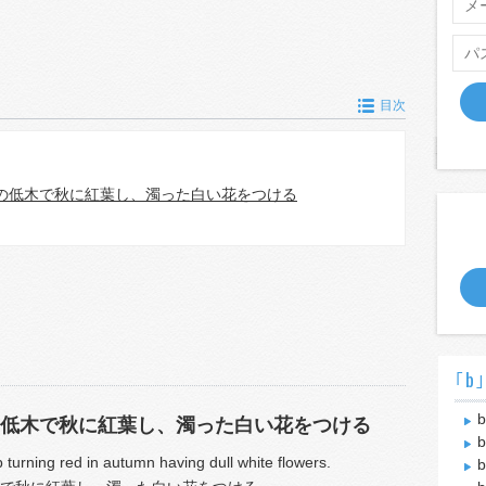
目次
の低木で秋に紅葉し、濁った白い花をつける
｢b
b
低木で秋に紅葉し、濁った白い花をつける
b
turning red in autumn having dull white flowers.
b