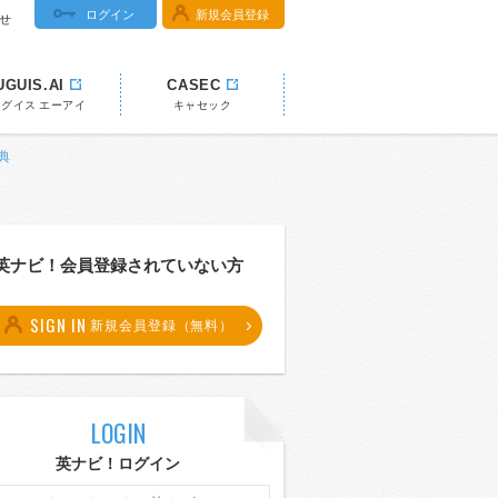
ログイン
新規会員登録
せ
UGUIS.AI
CASEC
ウグイス エーアイ
キャセック
典
英ナビ！会員登録されていない方
SIGN IN
新規会員登録（無料）
LOGIN
英ナビ！ログイン