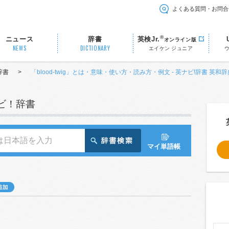
よくある質問・お問合
®
ニュース
辞書
英検Jr.
オンライン版
NEWS
DICTIONARY
エイケン ジュニア
辞書
>
「blood-twig」とは・意味・使い方・読み方・例文 - 英ナビ!辞書 英和辞
ナビ！辞書
マイ単語帳