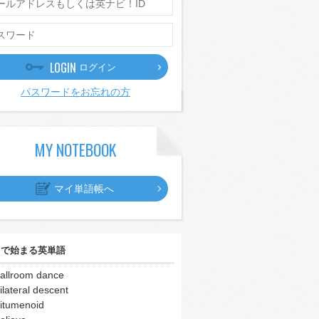
LOGIN
ログイン
パスワードをお忘れの方
MY NOTEBOOK
マイ単語帳へ
｣
で始まる英単語
allroom dance
ilateral descent
itumenoid