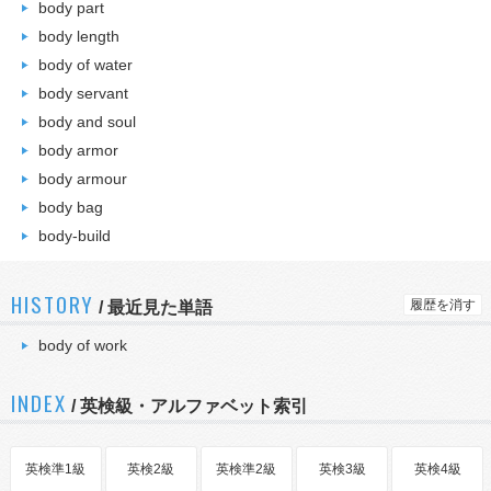
body part
body length
body of water
body servant
body and soul
body armor
body armour
body bag
body-build
HISTORY
履歴を消す
/
最近見た単語
body of work
INDEX
/ 英検級・アルファベット索引
英検準1級
英検2級
英検準2級
英検3級
英検4級