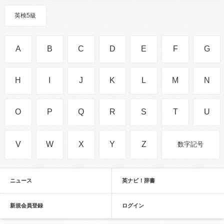
英検5級
A
B
C
D
E
F
G
H
I
J
K
L
M
N
O
P
Q
R
S
T
U
V
W
X
Y
Z
数字記号
ニュース
英ナビ！辞書
新規会員登録
ログイン