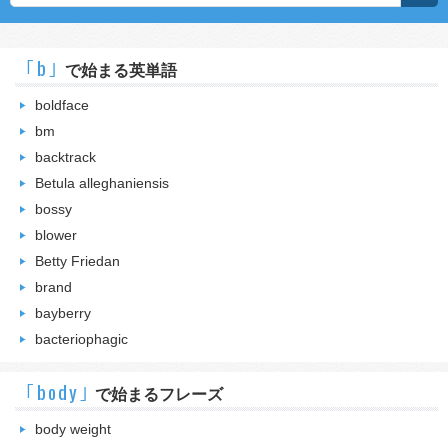
｢b｣
で始まる英単語
boldface
bm
backtrack
Betula alleghaniensis
bossy
blower
Betty Friedan
brand
bayberry
bacteriophagic
｢body｣
で始まるフレーズ
body weight