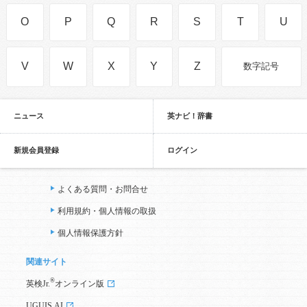
O
P
Q
R
S
T
U
V
W
X
Y
Z
数字記号
ニュース
英ナビ！辞書
新規会員登録
ログイン
よくある質問・お問合せ
利用規約・個人情報の取扱
個人情報保護方針
関連サイト
®
英検Jr.
オンライン版
UGUIS.AI