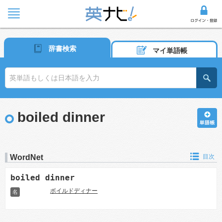
辞書検索
マイ単語帳
boiled dinner
WordNet
目次
boiled dinner
ボイルドディナー
名