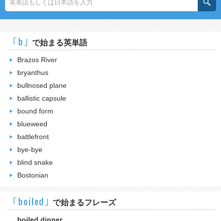
｢b｣
で始まる英単語
Brazos River
bryanthus
bullnosed plane
ballistic capsule
bound form
blueweed
battlefront
bye-bye
blind snake
Bostonian
｢boiled｣
で始まるフレーズ
boiled dinner