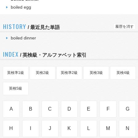
boiled egg
HISTORY
履歴を消す
/
最近見た単語
boiled dinner
INDEX
/ 英検級・アルファベット索引
英検準1級
英検2級
英検準2級
英検3級
英検4級
英検5級
A
B
C
D
E
F
G
H
I
J
K
L
M
N