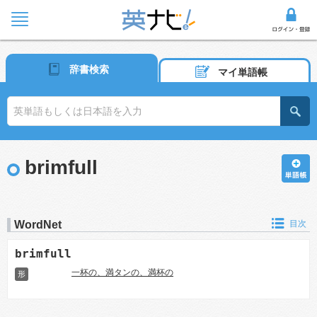
辞書検索
マイ単語帳
brimfull
WordNet
目次
brimfull
一杯の、満タンの、満杯の
形