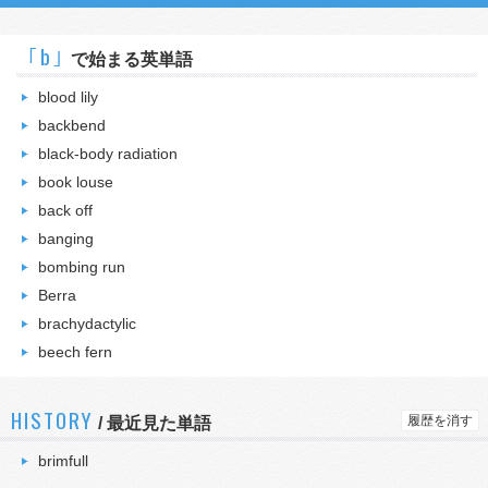
｢b｣
で始まる英単語
blood lily
backbend
black-body radiation
book louse
back off
banging
bombing run
Berra
brachydactylic
beech fern
HISTORY
履歴を消す
/
最近見た単語
brimfull