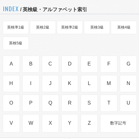
INDEX
/ 英検級・アルファベット索引
英検準1級
英検2級
英検準2級
英検3級
英検4級
英検5級
A
B
C
D
E
F
G
H
I
J
K
L
M
N
O
P
Q
R
S
T
U
V
W
X
Y
Z
数字記号