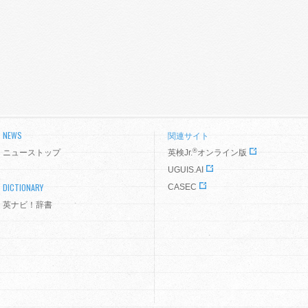
NEWS
関連サイト
®
ニューストップ
英検Jr.
オンライン版
UGUIS.AI
DICTIONARY
CASEC
英ナビ！辞書