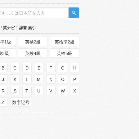
/ 英ナビ！辞書 索引
準1級
英検2級
英検準2級
検3級
英検4級
英検5級
B
C
D
E
F
G
H
J
K
L
M
N
O
P
R
S
T
U
V
W
X
Z
数字記号