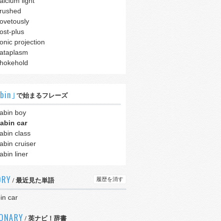
alcium light
rushed
ovetously
ost-plus
onic projection
ataplasm
hokehold
bin｣
で始まるフレーズ
abin boy
abin car
abin class
abin cruiser
abin liner
ORY
履歴を消す
/ 最近見た単語
in car
IONARY
/ 英ナビ！辞書