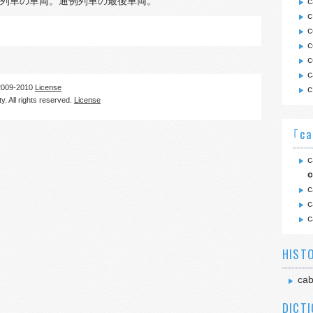
列車の車両。通例列車の最後車両。
c
c
c
c
c
c
09-2010
License
c
. All rights reserved.
License
｢ca
c
c
c
c
c
HIST
cab
DICT