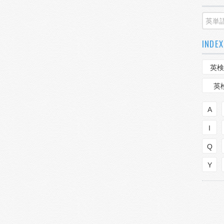
INDEX
英検
英
A
I
Q
Y