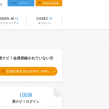
ログイン
新規会員登録
せ
UGUIS.AI
CASEC
ウグイス エーアイ
キャセック
典
英ナビ！会員登録されていない方
SIGN IN
新規会員登録（無料）
LOGIN
英ナビ！ログイン