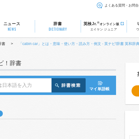
よくある質問・お問合
®
ニュース
辞書
英検Jr.
オンライン版
NEWS
DICTIONARY
エイケン ジュニア
辞書
>
「cabin car」とは・意味・使い方・読み方・例文 - 英ナビ!辞書 英和辞
ナビ！辞書
マイ単語帳