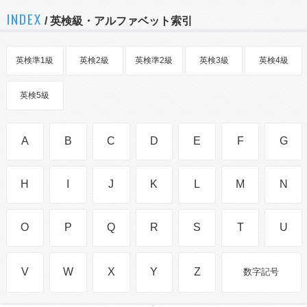
INDEX
/ 英検級・アルファベット索引
英検準1級
英検2級
英検準2級
英検3級
英検4級
英検5級
A
B
C
D
E
F
G
H
I
J
K
L
M
N
O
P
Q
R
S
T
U
V
W
X
Y
Z
数字記号