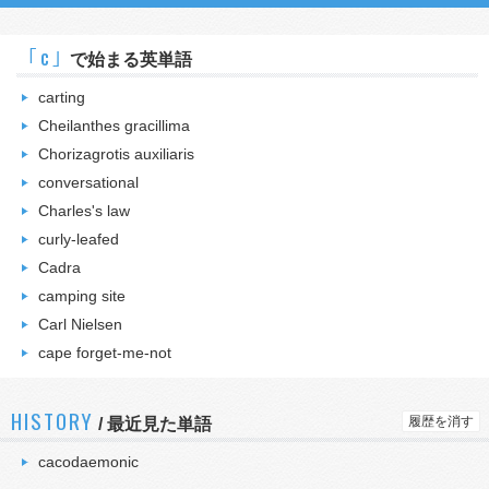
｢c｣
で始まる英単語
carting
Cheilanthes gracillima
Chorizagrotis auxiliaris
conversational
Charles's law
curly-leafed
Cadra
camping site
Carl Nielsen
cape forget-me-not
HISTORY
履歴を消す
/
最近見た単語
cacodaemonic