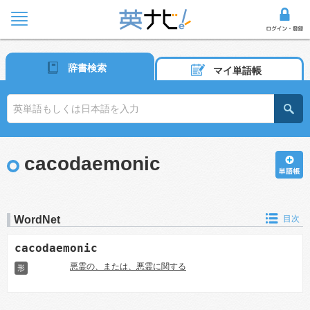
辞書検索
マイ単語帳
cacodaemonic
WordNet
目次
cacodaemonic
悪霊の、または、悪霊に関する
形