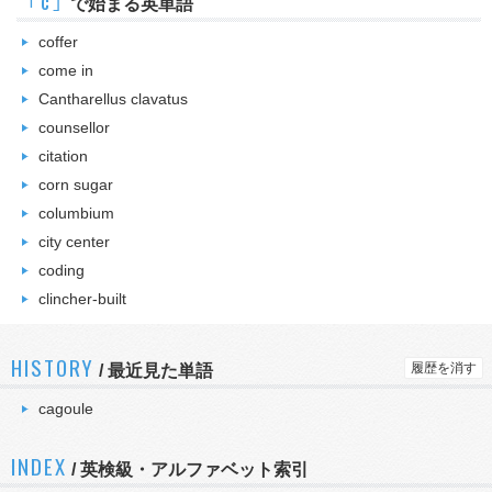
｢c｣
で始まる英単語
coffer
come in
Cantharellus clavatus
counsellor
citation
corn sugar
columbium
city center
coding
clincher-built
HISTORY
履歴を消す
/
最近見た単語
cagoule
INDEX
/ 英検級・アルファベット索引