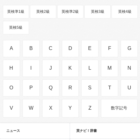
英検準1級
英検2級
英検準2級
英検3級
英検4級
英検5級
A
B
C
D
E
F
G
H
I
J
K
L
M
N
O
P
Q
R
S
T
U
V
W
X
Y
Z
数字記号
ニュース
英ナビ！辞書