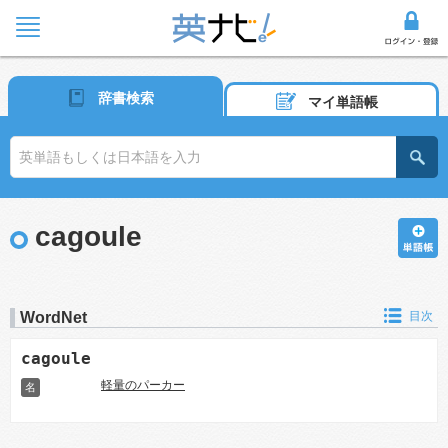
辞書検索
マイ単語帳
cagoule
WordNet
目次
cagoule
軽量のパーカー
名