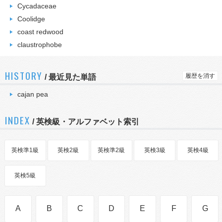
Cycadaceae
Coolidge
coast redwood
claustrophobe
HISTORY
履歴を消す
/
最近見た単語
cajan pea
INDEX
/ 英検級・アルファベット索引
英検準1級
英検2級
英検準2級
英検3級
英検4級
英検5級
A
B
C
D
E
F
G