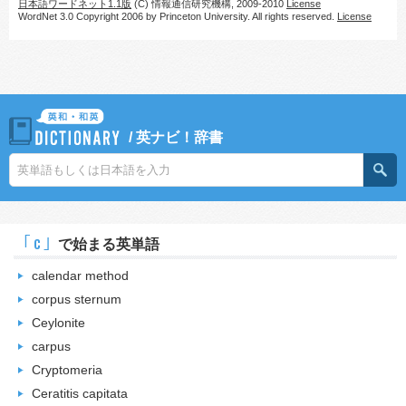
日本語ワードネット1.1版
(C) 情報通信研究機構, 2009-2010
License
WordNet 3.0 Copyright 2006 by Princeton University. All rights reserved.
License
/
英ナビ！辞書
｢c｣
で始まる英単語
calendar method
corpus sternum
Ceylonite
carpus
Cryptomeria
Ceratitis capitata