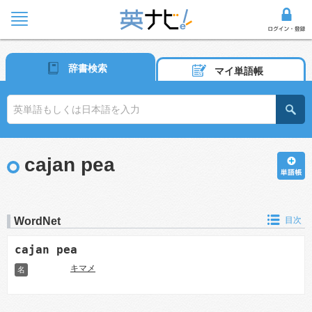
辞書検索
マイ単語帳
cajan pea
WordNet
目次
cajan pea
キマメ
名