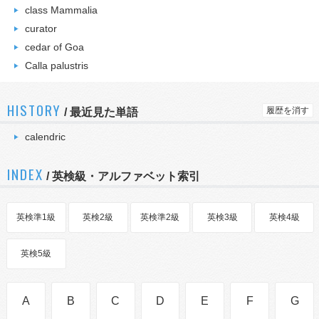
class Mammalia
curator
cedar of Goa
Calla palustris
HISTORY
履歴を消す
/
最近見た単語
calendric
INDEX
/ 英検級・アルファベット索引
英検準1級
英検2級
英検準2級
英検3級
英検4級
英検5級
A
B
C
D
E
F
G