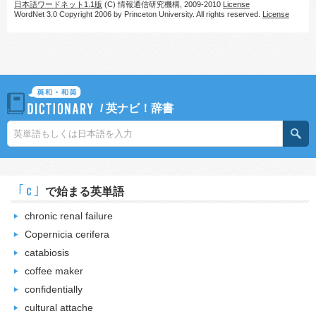
日本語ワードネット1.1版
(C) 情報通信研究機構, 2009-2010
License
WordNet 3.0 Copyright 2006 by Princeton University. All rights reserved.
License
/
英ナビ！辞書
｢c｣
で始まる英単語
chronic renal failure
Copernicia cerifera
catabiosis
coffee maker
confidentially
cultural attache