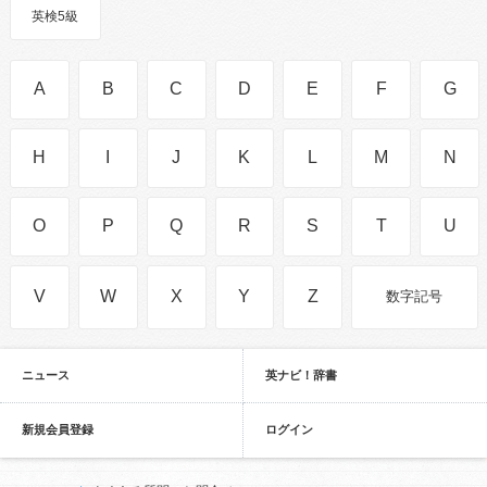
英検5級
A
B
C
D
E
F
G
H
I
J
K
L
M
N
O
P
Q
R
S
T
U
V
W
X
Y
Z
数字記号
ニュース
英ナビ！辞書
新規会員登録
ログイン