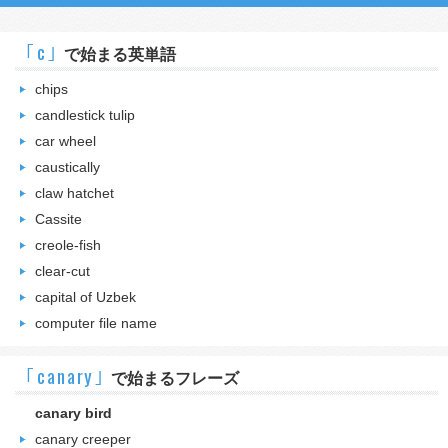
｢c｣
で始まる英単語
chips
candlestick tulip
car wheel
caustically
claw hatchet
Cassite
creole-fish
clear-cut
capital of Uzbek
computer file name
｢canary｣
で始まるフレーズ
canary bird
canary creeper