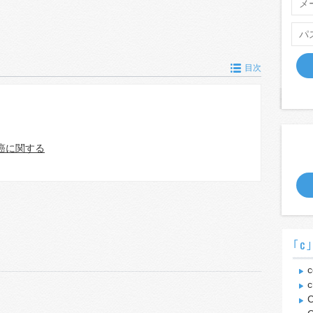
目次
癌に関する
｢c
c
c
C