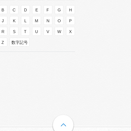
B
C
D
E
F
G
H
J
K
L
M
N
O
P
R
S
T
U
V
W
X
Z
数字記号