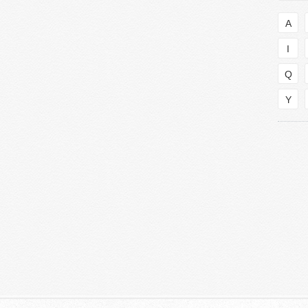
A
I
Q
Y