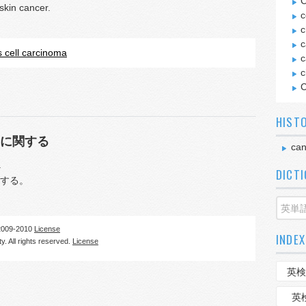
C
skin cancer.
c
c
c
cell carcinoma
c
c
C
HIST
に関する
can
.
DICT
する。
09-2010
License
INDEX
. All rights reserved.
License
英検
英