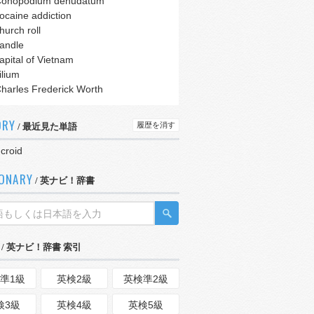
onopodium denudatum
ocaine addiction
hurch roll
andle
apital of Vietnam
ilium
harles Frederick Worth
ORY
履歴を消す
/ 最近見た単語
croid
IONARY
/ 英ナビ！辞書
/ 英ナビ！辞書 索引
準1級
英検2級
英検準2級
検3級
英検4級
英検5級