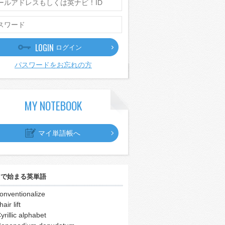
LOGIN
ログイン
パスワードをお忘れの方
MY NOTEBOOK
マイ単語帳へ
｣
で始まる英単語
onventionalize
hair lift
yrillic alphabet