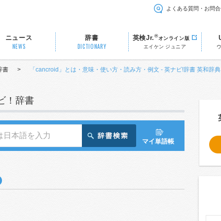
よくある質問・お問合
®
ニュース
辞書
英検Jr.
オンライン版
NEWS
DICTIONARY
エイケン ジュニア
辞書
>
「cancroid」とは・意味・使い方・読み方・例文 - 英ナビ!辞書 英和辞典
ナビ！辞書
マイ単語帳