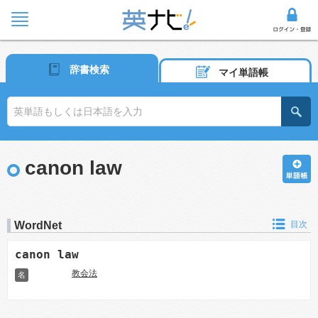
辞書検索
マイ単語帳
canon law
WordNet
目次
canon law
教会法
名