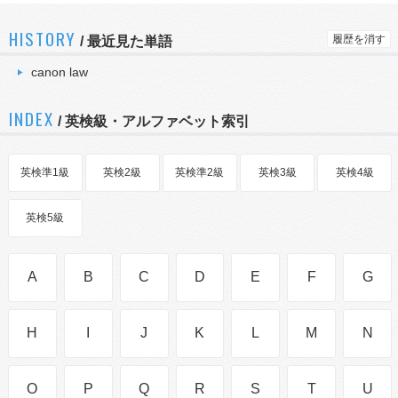
HISTORY
履歴を消す
/
最近見た単語
canon law
INDEX
/ 英検級・アルファベット索引
英検準1級
英検2級
英検準2級
英検3級
英検4級
英検5級
A
B
C
D
E
F
G
H
I
J
K
L
M
N
O
P
Q
R
S
T
U