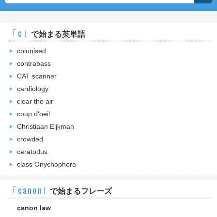
｢c｣
で始まる英単語
colonised
contrabass
CAT scanner
cardiology
clear the air
coup d'oeil
Christiaan Eijkman
crowded
ceratodus
class Onychophora
｢canon｣
で始まるフレーズ
canon law