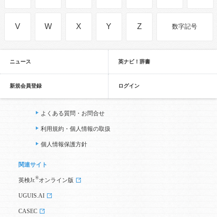
V
W
X
Y
Z
数字記号
ニュース
英ナビ！辞書
新規会員登録
ログイン
よくある質問・お問合せ
利用規約・個人情報の取扱
個人情報保護方針
関連サイト
®
英検Jr.
オンライン版
UGUIS.AI
CASEC