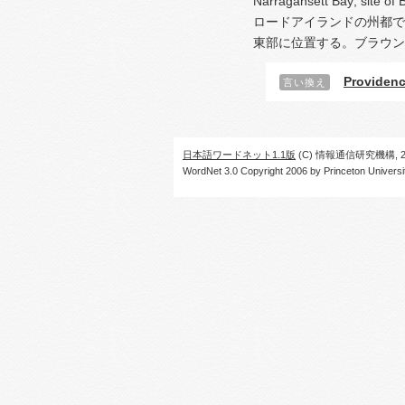
Narragansett Bay; site of 
ロードアイランドの州都で
東部に位置する。ブラウン
Providen
言い換え
日本語ワードネット1.1版
(C) 情報通信研究機構, 20
WordNet 3.0 Copyright 2006 by Princeton University