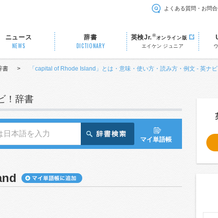
よくある質問・お問合
®
ニュース
辞書
英検Jr.
オンライン版
NEWS
DICTIONARY
エイケン ジュニア
辞書
>
「capital of Rhode Island」とは・意味・使い方・読み方・例文 - 英
ナビ！辞書
マイ単語帳
and