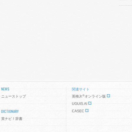
NEWS
関連サイト
®
ニューストップ
英検Jr.
オンライン版
UGUIS.AI
DICTIONARY
CASEC
英ナビ！辞書