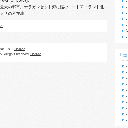
Brown University.
c
c
最大の都市。ナラガンセット湾に臨むロードアイランド北
c
大学の所在地。
c
c
ce
C
c
09-2010
License
｢ca
. All rights reserved.
License
c
c
c
c
c
c
c
c
c
c