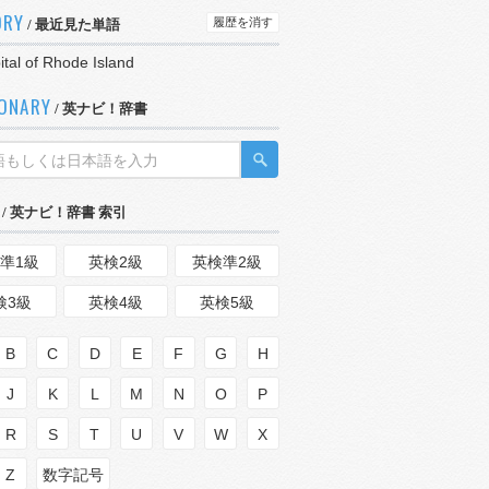
ORY
履歴を消す
/ 最近見た単語
ital of Rhode Island
IONARY
/ 英ナビ！辞書
/ 英ナビ！辞書 索引
準1級
英検2級
英検準2級
検3級
英検4級
英検5級
B
C
D
E
F
G
H
J
K
L
M
N
O
P
R
S
T
U
V
W
X
Z
数字記号