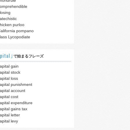
hondrule
omprehendible
losing
atechistic
hicken purloo
alifornia pompano
lass Lycopodiate
pital｣
で始まるフレーズ
apital gain
apital stock
apital loss
apital punishment
apital account
apital cost
apital expenditure
apital gains tax
apital letter
apital levy