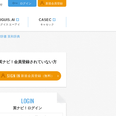
ログイン
新規会員登録
せ
UGUIS.AI
CASEC
ウグイス エーアイ
キャセック
ナビ!辞書 英和辞典
英ナビ！会員登録されていない方
SIGN IN
新規会員登録（無料）
LOGIN
英ナビ！ログイン