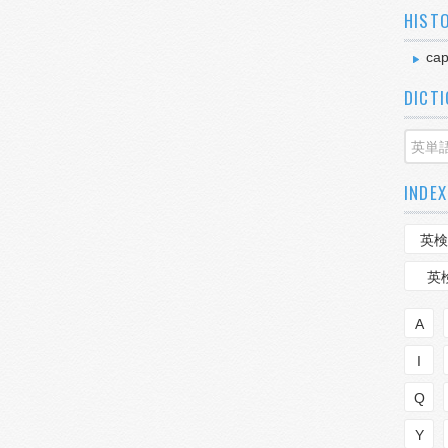
HIST
cap
DICT
INDEX
英検
英
A
I
Q
Y