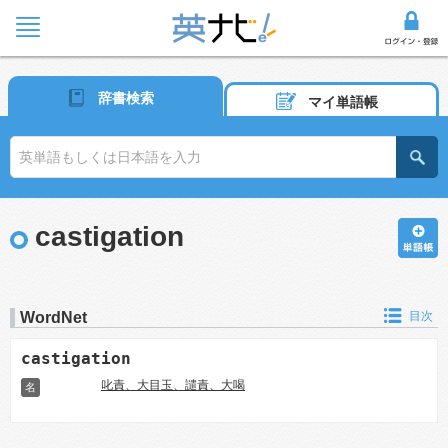
辞書検索
マイ単語帳
castigation
WordNet
目次
castigation
叱責、大目玉、譴責、大喝
名