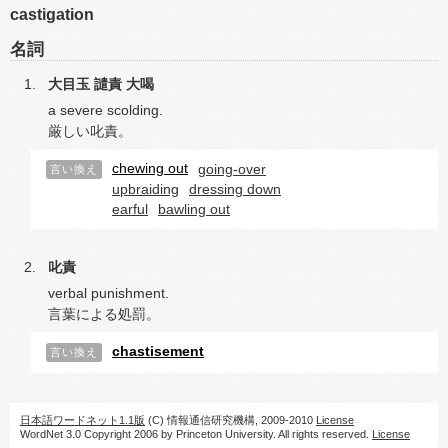
castigation
名詞
大目玉
譴責
大喝
a severe scolding.
厳しい叱責。
chewing out
going-over
言い換え
upbraiding
dressing down
earful
bawling out
叱責
verbal punishment.
言葉による処罰。
chastisement
言い換え
日本語ワードネット1.1版
(C) 情報通信研究機構, 2009-2010
License
WordNet 3.0 Copyright 2006 by Princeton University. All rights reserved.
License