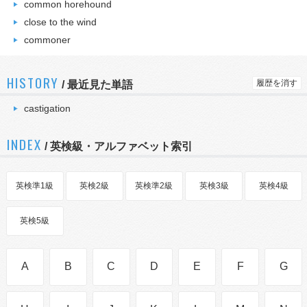
common horehound
close to the wind
commoner
HISTORY
履歴を消す
/
最近見た単語
castigation
INDEX
/ 英検級・アルファベット索引
英検準1級
英検2級
英検準2級
英検3級
英検4級
英検5級
A
B
C
D
E
F
G