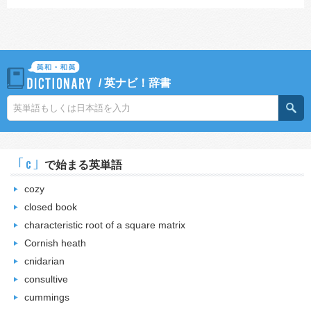
/
英ナビ！辞書
｢c｣
で始まる英単語
cozy
closed book
characteristic root of a square matrix
Cornish heath
cnidarian
consultive
cummings