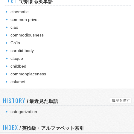
｢c｣
で始まる英単語
cinematic
common privet
ciao
commodiousness
Ch'in
carotid body
claque
childbed
commonplaceness
calumet
HISTORY
履歴を消す
/
最近見た単語
categorization
INDEX
/ 英検級・アルファベット索引