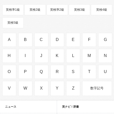
英検準1級
英検2級
英検準2級
英検3級
英検4級
英検5級
A
B
C
D
E
F
G
H
I
J
K
L
M
N
O
P
Q
R
S
T
U
V
W
X
Y
Z
数字記号
ニュース
英ナビ！辞書