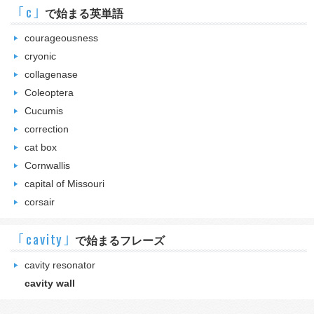
｢c｣
で始まる英単語
courageousness
cryonic
collagenase
Coleoptera
Cucumis
correction
cat box
Cornwallis
capital of Missouri
corsair
｢cavity｣
で始まるフレーズ
cavity resonator
cavity wall