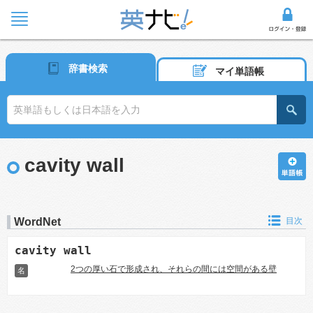
辞書検索
マイ単語帳
cavity wall
WordNet
目次
cavity wall
2つの厚い石で形成され、それらの間には空間がある壁
名