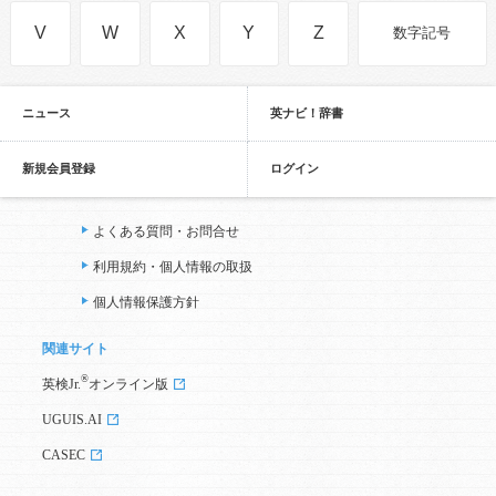
V
W
X
Y
Z
数字記号
ニュース
英ナビ！辞書
新規会員登録
ログイン
よくある質問・お問合せ
利用規約・個人情報の取扱
個人情報保護方針
関連サイト
®
英検Jr.
オンライン版
UGUIS.AI
CASEC