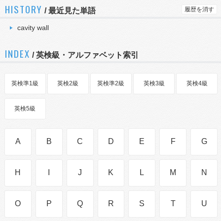
HISTORY
履歴を消す
/
最近見た単語
cavity wall
INDEX
/ 英検級・アルファベット索引
英検準1級
英検2級
英検準2級
英検3級
英検4級
英検5級
A
B
C
D
E
F
G
H
I
J
K
L
M
N
O
P
Q
R
S
T
U