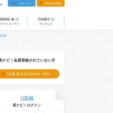
ログイン
新規会員登録
せ
UGUIS.AI
CASEC
ウグイス エーアイ
キャセック
和辞典
英ナビ！会員登録されていない方
SIGN IN
新規会員登録（無料）
LOGIN
英ナビ！ログイン