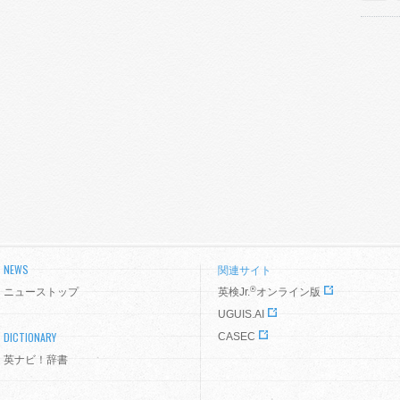
NEWS
関連サイト
®
ニューストップ
英検Jr.
オンライン版
UGUIS.AI
DICTIONARY
CASEC
英ナビ！辞書