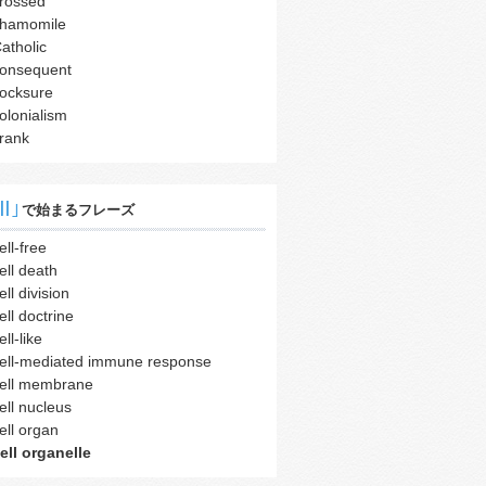
rossed
hamomile
atholic
onsequent
ocksure
olonialism
rank
ll｣
で始まるフレーズ
ell-free
ell death
ell division
ell doctrine
ell-like
ell-mediated immune response
ell membrane
ell nucleus
ell organ
ell organelle