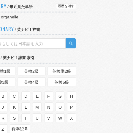
ORY
履歴を消す
/ 最近見た単語
l organelle
IONARY
/ 英ナビ！辞書
/ 英ナビ！辞書 索引
準1級
英検2級
英検準2級
検3級
英検4級
英検5級
B
C
D
E
F
G
H
J
K
L
M
N
O
P
R
S
T
U
V
W
X
Z
数字記号