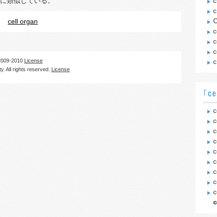
に類似している。
c
c
C
cell organ
c
c
c
09-2010
License
c
. All rights reserved.
License
｢ce
c
c
c
c
c
c
c
c
c
c