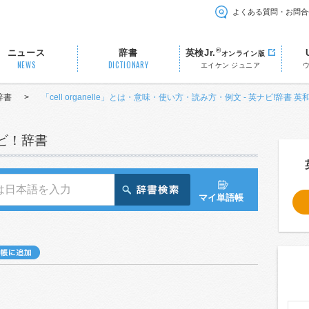
よくある質問・お問合
®
ニュース
辞書
英検Jr.
オンライン版
NEWS
DICTIONARY
エイケン ジュニア
辞書
>
「cell organelle」とは・意味・使い方・読み方・例文 - 英ナビ!辞書 英
ナビ！辞書
マイ単語帳