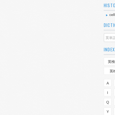
HIST
cel
DICT
INDEX
英検
英
A
I
Q
Y