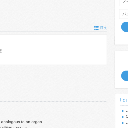
目次
官
｢c
c
C
l; analogous to an organ.
c