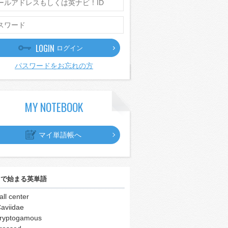
LOGIN
ログイン
パスワードをお忘れの方
MY NOTEBOOK
マイ単語帳へ
｣
で始まる英単語
all center
aviidae
ryptogamous