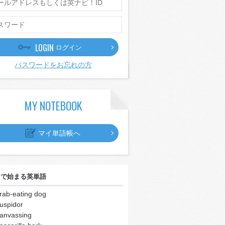
LOGIN
ログイン
パスワードをお忘れの方
MY NOTEBOOK
マイ単語帳へ
｣
で始まる英単語
rab-eating dog
uspidor
anvassing