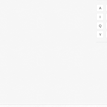
A
I
Q
Y