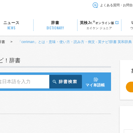
よくある質問・お問合
®
ニュース
辞書
英検Jr.
オンライン版
NEWS
DICTIONARY
エイケン ジュニア
辞書
>
「ceriman」とは・意味・使い方・読み方・例文 - 英ナビ!辞書 英和辞典
ナビ！辞書
マイ単語帳