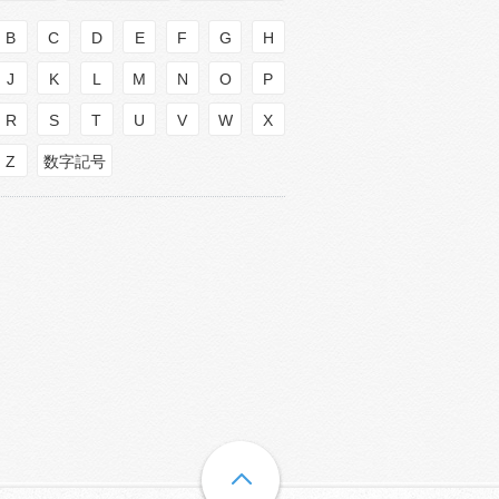
B
C
D
E
F
G
H
J
K
L
M
N
O
P
R
S
T
U
V
W
X
Z
数字記号