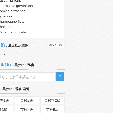
ascarilla bark
upressus goveniana
oming attraction
ybersex
hampagne flute
halk out
ananga odorata
ORY
履歴を消す
/ 最近見た単語
iman
IONARY
/ 英ナビ！辞書
/ 英ナビ！辞書 索引
準1級
英検2級
英検準2級
検3級
英検4級
英検5級