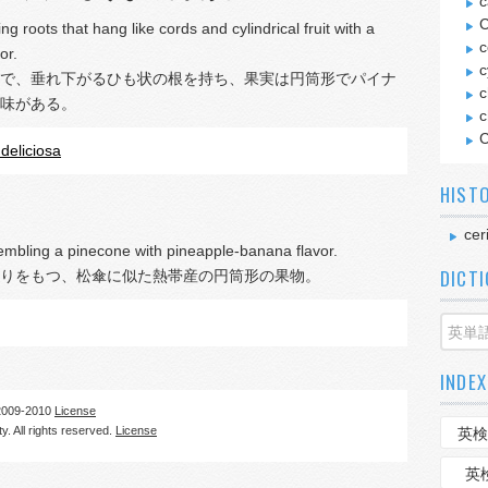
c
C
ng roots that hang like cords and cylindrical fruit with a
c
or.
c
で、垂れ下がるひも状の根を持ち、果実は円筒形でパイナ
c
味がある。
c
C
deliciosa
HIST
cer
resembling a pinecone with pineapple-banana flavor.
DICT
りをもつ、松傘に似た熱帯産の円筒形の果物。
INDEX
09-2010
License
. All rights reserved.
License
英検
英