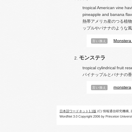
tropical American vine havi
pineapple and banana flav
熱帯アメリカ産のつる植物
ップルやバナナのような風
Monstera 
言い換え
モンステラ
tropical cylindrical fruit 
パイナップルとバナナの香
monstera
言い換え
日本語ワードネット1.1版
(C) 情報通信研究機構, 20
WordNet 3.0 Copyright 2006 by Princeton University