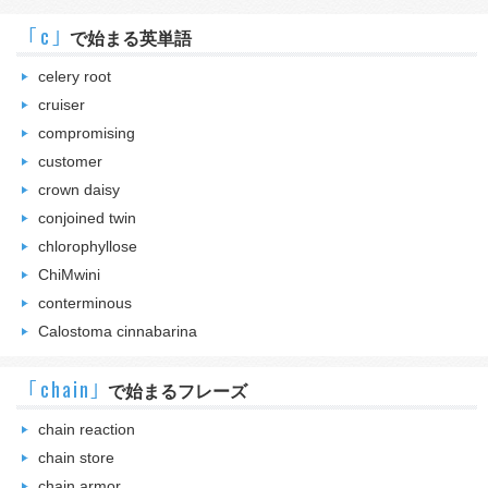
｢c｣
で始まる英単語
celery root
cruiser
compromising
customer
crown daisy
conjoined twin
chlorophyllose
ChiMwini
conterminous
Calostoma cinnabarina
｢chain｣
で始まるフレーズ
chain reaction
chain store
chain armor