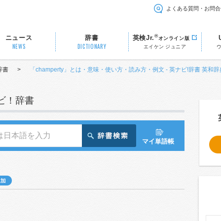
よくある質問・お問合
®
ニュース
辞書
英検Jr.
オンライン版
NEWS
DICTIONARY
エイケン ジュニア
辞書
>
「champerty」とは・意味・使い方・読み方・例文 - 英ナビ!辞書 英和辞
ナビ！辞書
マイ単語帳