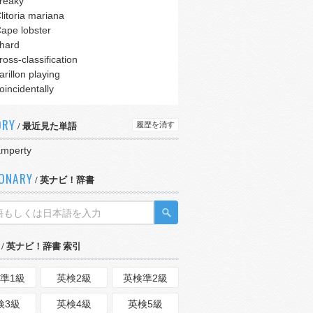
reaky
litoria mariana
ape lobster
hard
ross-classification
arillon playing
oincidentally
ORY
履歴を消す
/ 最近見た単語
amperty
IONARY
/ 英ナビ！辞書
/ 英ナビ！辞書 索引
準1級
英検2級
英検準2級
検3級
英検4級
英検5級