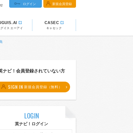
ログイン
新規会員登録
せ
UGUIS.AI
CASEC
ウグイス エーアイ
キャセック
典
英ナビ！会員登録されていない方
SIGN IN
新規会員登録（無料）
LOGIN
英ナビ！ログイン