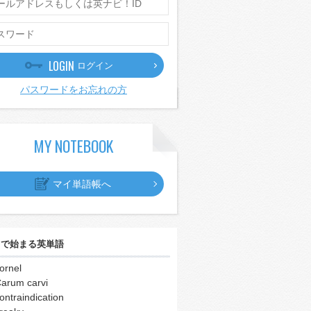
LOGIN
ログイン
パスワードをお忘れの方
MY NOTEBOOK
マイ単語帳へ
｣
で始まる英単語
ornel
arum carvi
ontraindication