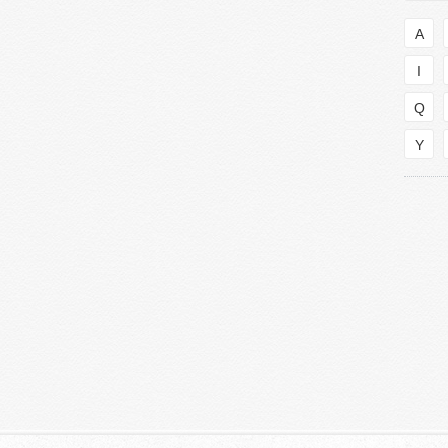
A
I
Q
Y