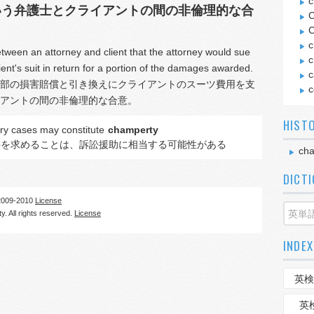
c
いう弁護士とクライアントの間の非倫理的な合
C
C
c
tween an attorney and client that the attorney would sue
c
ient's suit in return for a portion of the damages awarded.
c
部の損害賠償と引き換えにクライアントのスーツ費用を支
c
アントの間の非倫理的な合意。
HIST
jury cases may constitute
champerty
件を求めることは、訴訟援助に相当する可能性がある
ch
DICT
09-2010
License
. All rights reserved.
License
INDEX
英検
英