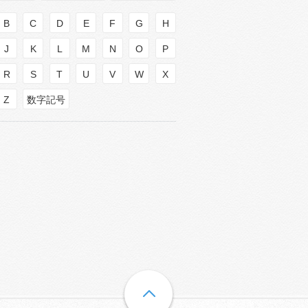
B
C
D
E
F
G
H
J
K
L
M
N
O
P
R
S
T
U
V
W
X
Z
数字記号