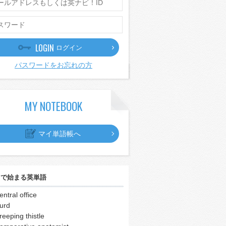
LOGIN
ログイン
パスワードをお忘れの方
MY NOTEBOOK
マイ単語帳へ
｣
で始まる英単語
entral office
urd
reeping thistle