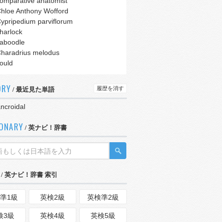
omparative anatomist
hloe Anthony Wofford
ypripedium parviflorum
harlock
aboodle
haradrius melodus
ould
ORY
履歴を消す
/ 最近見た単語
ncroidal
IONARY
/ 英ナビ！辞書
/ 英ナビ！辞書 索引
準1級
英検2級
英検準2級
検3級
英検4級
英検5級