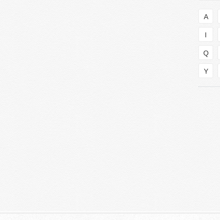
A
I
Q
Y