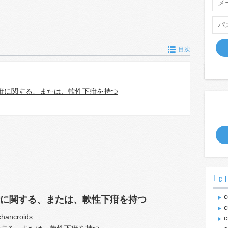
目次
疳に関する、または、軟性下疳を持つ
｢c
c
に関する、または、軟性下疳を持つ
c
 chancroids.
c