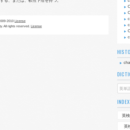
する、または、軟性下疳を持つ。
c
C
C
c
09-2010
License
c
. All rights reserved.
License
C
c
HIST
cha
DICT
INDEX
英検
英