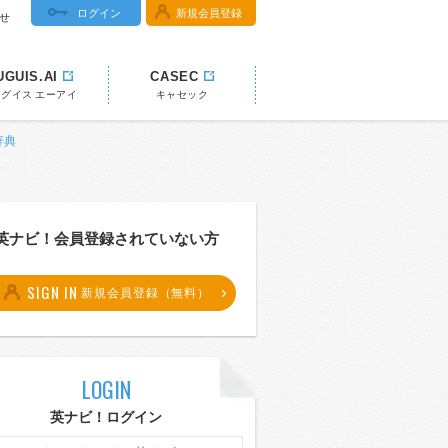
ログイン
新規会員登録
せ
UGUIS.AI
CASEC
ウグイス エーアイ
キャセック
辞典
英ナビ！会員登録されていない方
SIGN IN
新規会員登録（無料）
LOGIN
英ナビ！ログイン