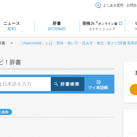
よくある質問・お問合
®
ニュース
辞書
英検Jr.
オンライン版
NEWS
DICTIONARY
エイケン ジュニア
辞書
>
「chancroidal」とは・意味・使い方・読み方・例文 - 英ナビ!辞書 英和
ナビ！辞書
マイ単語帳