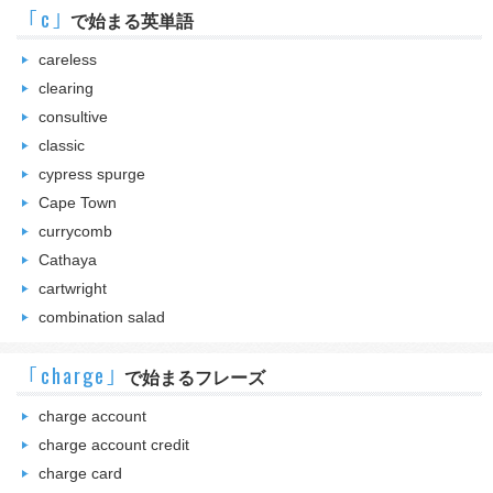
｢c｣
で始まる英単語
careless
clearing
consultive
classic
cypress spurge
Cape Town
currycomb
Cathaya
cartwright
combination salad
｢charge｣
で始まるフレーズ
charge account
charge account credit
charge card