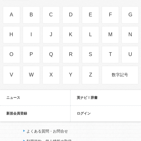
A
B
C
D
E
F
G
H
I
J
K
L
M
N
O
P
Q
R
S
T
U
V
W
X
Y
Z
数字記号
ニュース
英ナビ！辞書
新規会員登録
ログイン
よくある質問・お問合せ