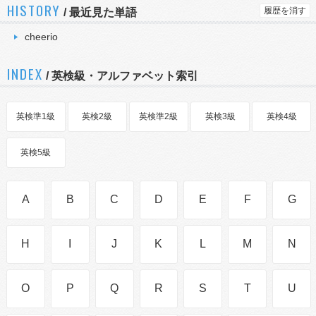
HISTORY
履歴を消す
/
最近見た単語
cheerio
INDEX
/ 英検級・アルファベット索引
英検準1級
英検2級
英検準2級
英検3級
英検4級
英検5級
A
B
C
D
E
F
G
H
I
J
K
L
M
N
O
P
Q
R
S
T
U