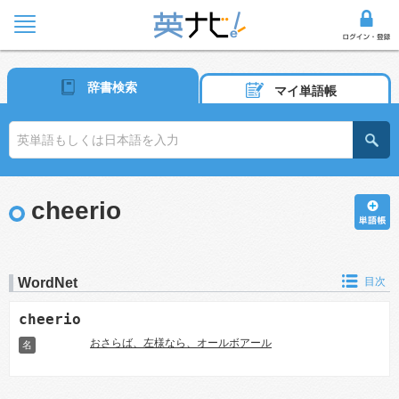
辞書検索
マイ単語帳
cheerio
WordNet
目次
cheerio
おさらば、左様なら、オールボアール
名