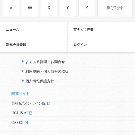
V
W
X
Y
Z
数字記号
ニュース
英ナビ！辞書
新規会員登録
ログイン
よくある質問・お問合せ
利用規約・個人情報の取扱
個人情報保護方針
関連サイト
®
英検Jr.
オンライン版
UGUIS.AI
CASEC