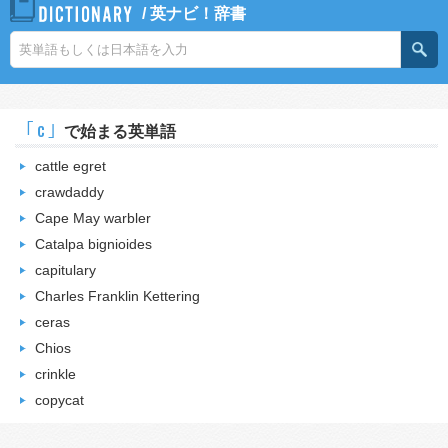
/
英ナビ！辞書
｢c｣
で始まる英単語
cattle egret
crawdaddy
Cape May warbler
Catalpa bignioides
capitulary
Charles Franklin Kettering
ceras
Chios
crinkle
copycat