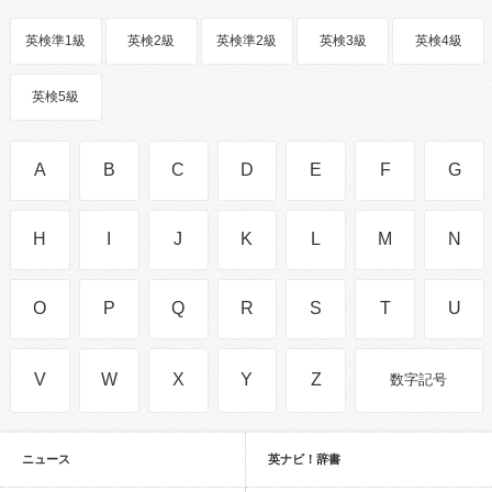
英検準1級
英検2級
英検準2級
英検3級
英検4級
英検5級
A
B
C
D
E
F
G
H
I
J
K
L
M
N
O
P
Q
R
S
T
U
V
W
X
Y
Z
数字記号
ニュース
英ナビ！辞書