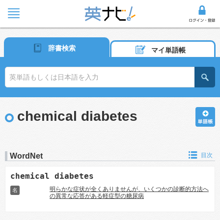
辞書検索
マイ単語帳
chemical diabetes
WordNet
目次
chemical diabetes
明らかな症状が全くありませんが、いくつかの診断的方法へ
名
の異常な応答がある軽症型の糖尿病