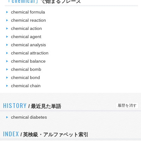
｢chemical｣
で始まるフレーズ
chemical formula
chemical reaction
chemical action
chemical agent
chemical analysis
chemical attraction
chemical balance
chemical bomb
chemical bond
chemical chain
HISTORY
履歴を消す
/
最近見た単語
chemical diabetes
INDEX
/ 英検級・アルファベット索引