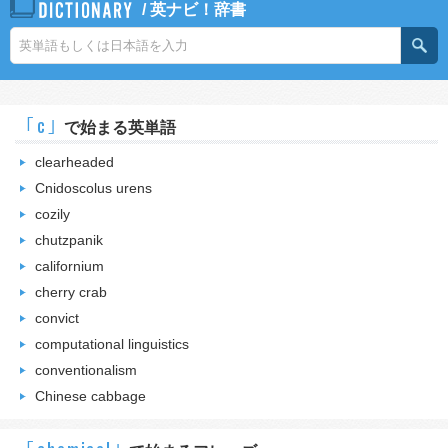
/
英ナビ！辞書
｢c｣
で始まる英単語
clearheaded
Cnidoscolus urens
cozily
chutzpanik
californium
cherry crab
convict
computational linguistics
conventionalism
Chinese cabbage