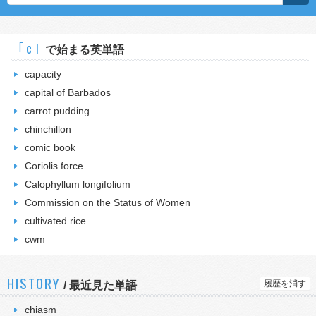
｢c｣
で始まる英単語
capacity
capital of Barbados
carrot pudding
chinchillon
comic book
Coriolis force
Calophyllum longifolium
Commission on the Status of Women
cultivated rice
cwm
HISTORY
履歴を消す
/
最近見た単語
chiasm