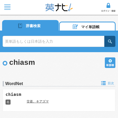
辞書検索
マイ単語帳
chiasm
WordNet
目次
chiasm
交差、キアズマ
名