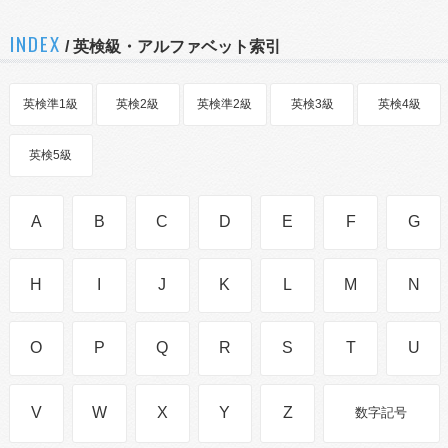
INDEX
/ 英検級・アルファベット索引
英検準1級
英検2級
英検準2級
英検3級
英検4級
英検5級
A
B
C
D
E
F
G
H
I
J
K
L
M
N
O
P
Q
R
S
T
U
V
W
X
Y
Z
数字記号