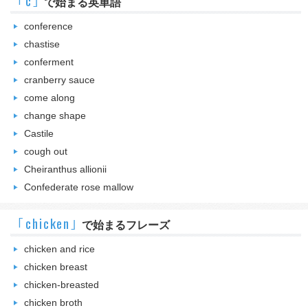
｢c｣
で始まる英単語
conference
chastise
conferment
cranberry sauce
come along
change shape
Castile
cough out
Cheiranthus allionii
Confederate rose mallow
｢chicken｣
で始まるフレーズ
chicken and rice
chicken breast
chicken-breasted
chicken broth