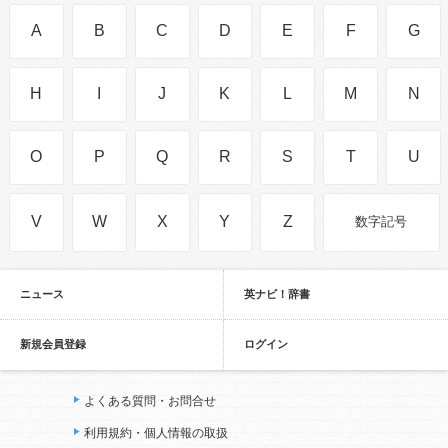
A
B
C
D
E
F
G
H
I
J
K
L
M
N
O
P
Q
R
S
T
U
V
W
X
Y
Z
数字記号
ニュース
英ナビ！辞書
新規会員登録
ログイン
よくある質問・お問合せ
利用規約・個人情報の取扱