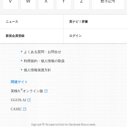
V
W
X
Y
Z
数字記号
ニュース
英ナビ！辞書
新規会員登録
ログイン
よくある質問・お問合せ
利用規約・個人情報の取扱
個人情報保護方針
関連サイト
®
英検Jr.
オンライン版
UGUIS.AI
CASEC
Copyright © The Japan Institute for Educational Measurement,