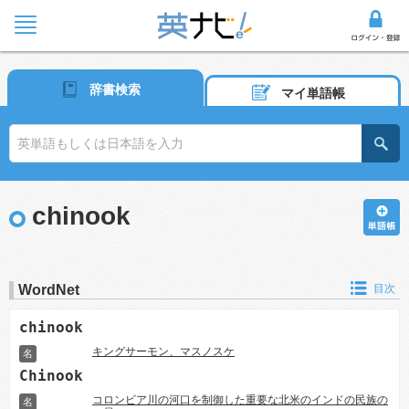
辞書検索
マイ単語帳
chinook
WordNet
目次
chinook
キングサーモン、マスノスケ
名
Chinook
コロンビア川の河口を制御した重要な北米のインドの民族の
名