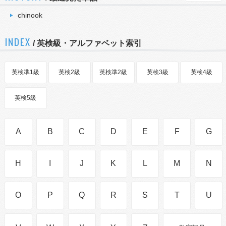
chinook
INDEX
/ 英検級・アルファベット索引
英検準1級
英検2級
英検準2級
英検3級
英検4級
英検5級
A
B
C
D
E
F
G
H
I
J
K
L
M
N
O
P
Q
R
S
T
U