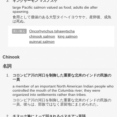
キングサーモン
マスノスケ
large Pacific salmon valued as food; adults die after
spawning.
食用として価値のある大型タイヘイヨウサケ。産卵後、成魚
は死ぬ。
Oncorhynchus tshawytscha
言い換え
chinook salmon
king salmon
quinnat salmon
Chinook
名詞
コロンビア川の河口を制御した重要な北米のインドの民族の
一員
a member of an important North American Indian people who
controlled the mouth of the Columbia river; they were
organized into settlements rather than tribes.
コロンビア川の河口を制御した重要な北米のインドの民族の
一員。彼らは、部族ではなく居留地にまとめられた。
チヌーク族によって話されるペヌチアン言語