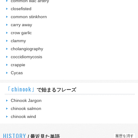
common iliac artery
closefisted
common stinkhorn
carry away
crow garlic
clammy
cholangiography
coccidiomycosis
crappie
Cycas
｢chinook｣
で始まるフレーズ
Chinook Jargon
chinook salmon
chinook wind
HISTORY
履歴を消す
/
最近見た単語