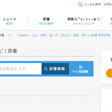
よくある質問・お問合
®
ニュース
辞書
英検Jr.
オンライン版
NEWS
DICTIONARY
エイケン ジュニア
辞書
>
「chipper」とは・意味・使い方・読み方・例文 - 英ナビ!辞書 英和辞典
ナビ！辞書
マイ単語帳