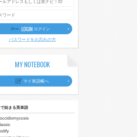
LOGIN
ログイン
パスワードをお忘れの方
MY NOTEBOOK
マイ単語帳へ
｣
で始まる英単語
occidiomycosis
lassic
odify