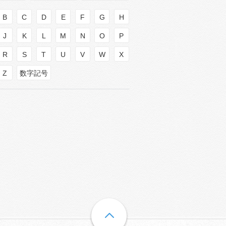
B
C
D
E
F
G
H
J
K
L
M
N
O
P
R
S
T
U
V
W
X
Z
数字記号