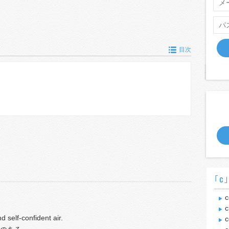
目次
｢c
c
c
nd self-confident air.
c