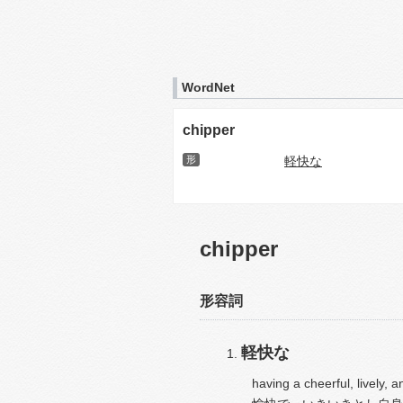
WordNet
chipper
形
軽快な
chipper
形容詞
軽快な
having a cheerful, lively, a