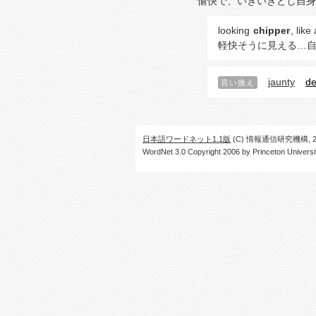
愉快で、いきいきとし自身
looking
chipper
, like
軽快そうに見える…自
jaunty
de
言い換え
日本語ワードネット1.1版
(C) 情報通信研究機構, 20
WordNet 3.0 Copyright 2006 by Princeton University