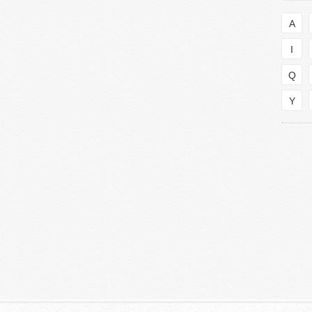
A
I
Q
Y