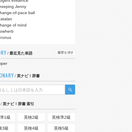
ogent evidence
reeping Jenny
hange-of-pace ball
atalan
hange of mind
owherb
ronus
ORY
履歴を消す
/ 最近見た単語
pper
IONARY
/ 英ナビ！辞書
/ 英ナビ！辞書 索引
準1級
英検2級
英検準2級
検3級
英検4級
英検5級