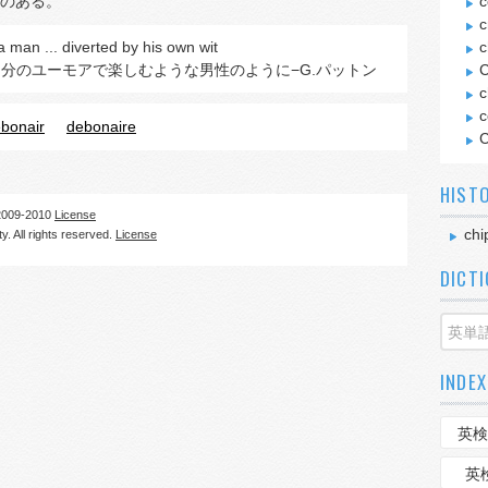
のある。
c
c
 a man ... diverted by his own wit
c
分のユーモアで楽しむような男性のように−G.パットン
C
c
c
bonair
debonaire
C
HIST
09-2010
License
chi
. All rights reserved.
License
DICT
INDEX
英検
英