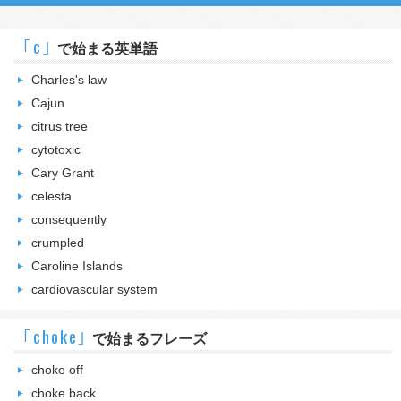
｢c｣
で始まる英単語
Charles's law
Cajun
citrus tree
cytotoxic
Cary Grant
celesta
consequently
crumpled
Caroline Islands
cardiovascular system
｢choke｣
で始まるフレーズ
choke off
choke back