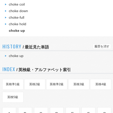
choke coil
choke down
choke-full
choke hold
choke up
HISTORY
履歴を消す
/
最近見た単語
choke up
INDEX
/ 英検級・アルファベット索引
英検準1級
英検2級
英検準2級
英検3級
英検4級
英検5級