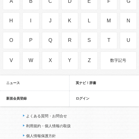
A
B
C
D
E
F
G
H
I
J
K
L
M
N
O
P
Q
R
S
T
U
V
W
X
Y
Z
数字記号
ニュース
英ナビ！辞書
新規会員登録
ログイン
よくある質問・お問合せ
利用規約・個人情報の取扱
個人情報保護方針