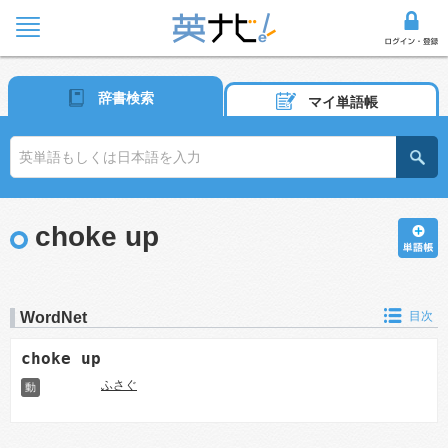
辞書検索
マイ単語帳
choke up
WordNet
目次
choke up
ふさぐ
動