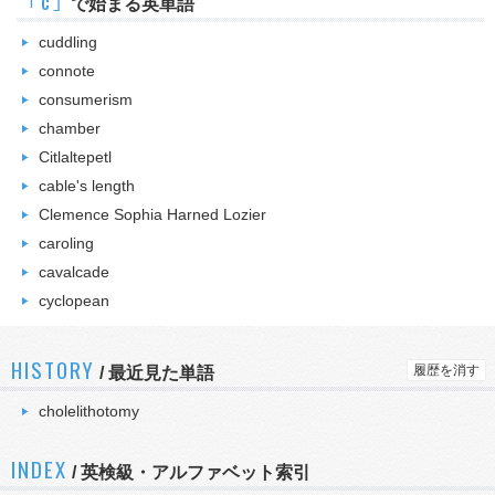
｢c｣
で始まる英単語
cuddling
connote
consumerism
chamber
Citlaltepetl
cable's length
Clemence Sophia Harned Lozier
caroling
cavalcade
cyclopean
HISTORY
履歴を消す
/
最近見た単語
cholelithotomy
INDEX
/ 英検級・アルファベット索引