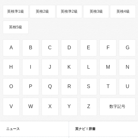
英検準1級
英検2級
英検準2級
英検3級
英検4級
英検5級
A
B
C
D
E
F
G
H
I
J
K
L
M
N
O
P
Q
R
S
T
U
V
W
X
Y
Z
数字記号
ニュース
英ナビ！辞書