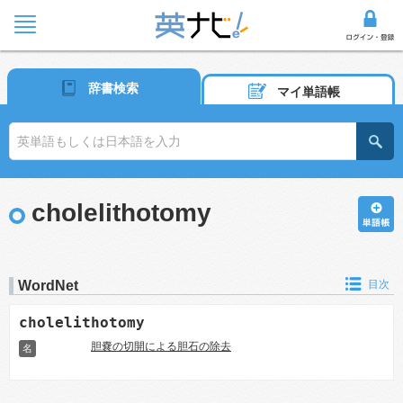
辞書検索
マイ単語帳
cholelithotomy
WordNet
目次
cholelithotomy
胆嚢の切開による胆石の除去
名