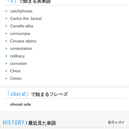
｢c｣
で始まる英単語
catchphrase
Carlos the Jackal
Canella-alba
cornucopia
Circaea alpina
contestation
celibacy
corrosive
Chios
Cimex
｢choral｣
で始まるフレーズ
choral ode
HISTORY
履歴を消す
/
最近見た単語