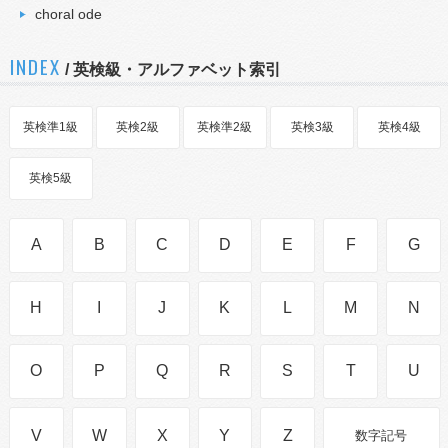
choral ode
INDEX
/ 英検級・アルファベット索引
英検準1級
英検2級
英検準2級
英検3級
英検4級
英検5級
A
B
C
D
E
F
G
H
I
J
K
L
M
N
O
P
Q
R
S
T
U
V
W
X
Y
Z
数字記号