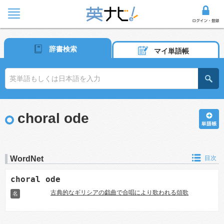
辞書検索
マイ単語帳
choral ode
WordNet
目次
choral ode
古典的なギリシアの戯曲で合唱により歌われる頌歌
名