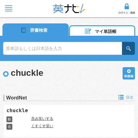
辞書検索
マイ単語帳
chuckle
WordNet
目次
chuckle
含み笑いする
動
くすくす笑い
名