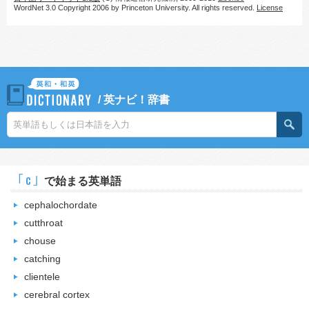
WordNet 3.0 Copyright 2006 by Princeton University. All rights reserved.
License
/
英ナビ！辞書
｢c｣
で始まる英単語
cephalochordate
cutthroat
chouse
catching
clientele
cerebral cortex