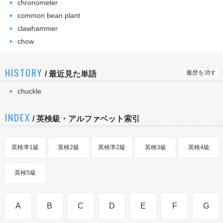
chronometer
common bean plant
clawhammer
chow
HISTORY
履歴を消す
/
最近見た単語
chuckle
INDEX
/ 英検級・アルファベット索引
英検準1級
英検2級
英検準2級
英検3級
英検4級
英検5級
A
B
C
D
E
F
G